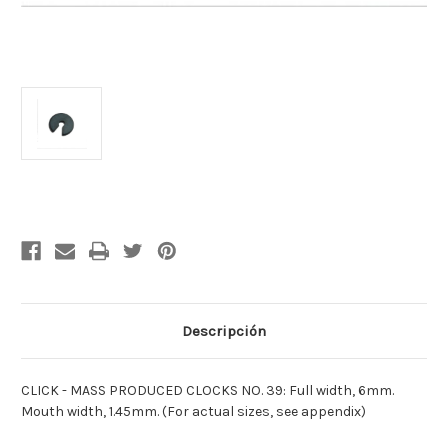
Cantidad
actual
de
existencias:
Descripción
CLICK - MASS PRODUCED CLOCKS NO. 39: Full width, 6mm.
Mouth width, 1.45mm. (For actual sizes, see appendix)