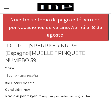
Nuestro sistema de pago está cerrado
por vacaciones de verano. Abrirá el 8 de
[English]CLICK SPRING NO: 39
agosto.
[Francais]CLIQUET NO.39
[Deutsch]SPERRKEG NR. 39
[Espagnol]MUELLE TRINQUETE
NUMERO 39
9,56€
Escribir una reseña
SKU:
0509 003915
Condición:
New
Precio al por mayor:
Comprar por volumen y guardar