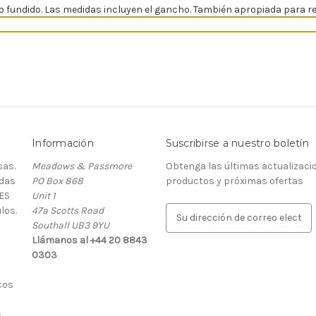
 fundido. Las medidas incluyen el gancho. También apropiada para re
Información
Suscribirse a nuestro boletín
as.
Meadows & Passmore
Obtenga las últimas actualizaci
rdas
PO Box 868
productos y próximas ofertas
ES
Unit 1
los.
47a Scotts Road
D
Southall UB3 9YU
i
Llámanos al +44 20 8843
r
0303
e
c
cos
c
i
.
ó