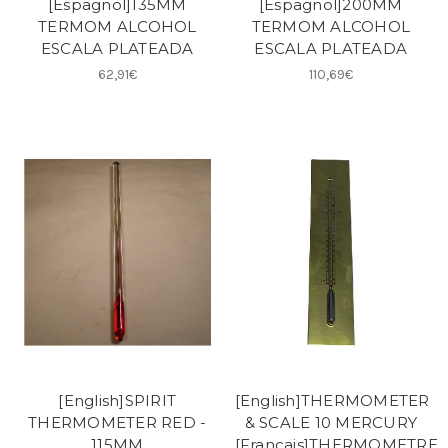
[Espagnol]135MM
[Espagnol]200MM
TERMOM ALCOHOL
TERMOM ALCOHOL
ESCALA PLATEADA
ESCALA PLATEADA
62,91€
110,69€
[English]SPIRIT
[English]THERMOMETER
THERMOMETER RED -
& SCALE 10 MERCURY
115MM
[Francais]THERMOMETRE