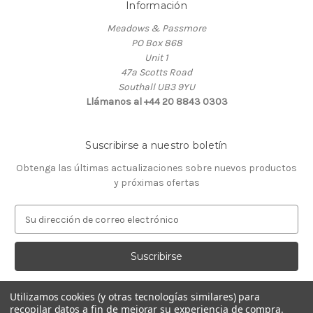
Información
Meadows & Passmore
PO Box 868
Unit 1
47a Scotts Road
Southall UB3 9YU
Llámanos al +44 20 8843 0303
Suscribirse a nuestro boletín
Obtenga las últimas actualizaciones sobre nuevos productos
y próximas ofertas
D
i
r
e
c
c
Utilizamos cookies (y otras tecnologías similares) para
i
recopilar datos a fin de mejorar su experiencia de compra.