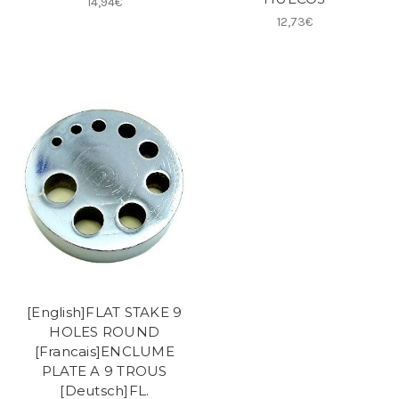
14,94€
12,73€
[English]FLAT STAKE 9
HOLES ROUND
[Francais]ENCLUME
PLATE A 9 TROUS
[Deutsch]FL.