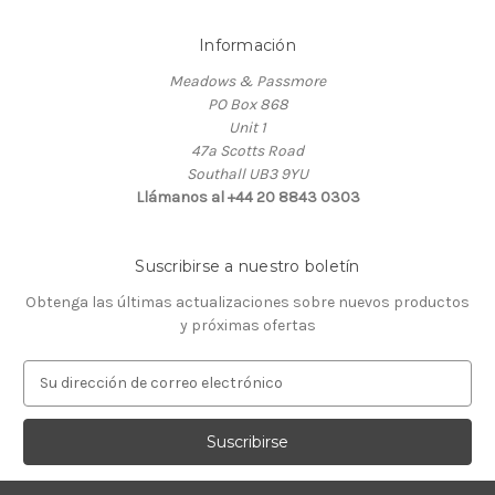
Información
Meadows & Passmore
PO Box 868
Unit 1
47a Scotts Road
Southall UB3 9YU
Llámanos al +44 20 8843 0303
Suscribirse a nuestro boletín
Obtenga las últimas actualizaciones sobre nuevos productos
y próximas ofertas
D
i
r
e
c
c