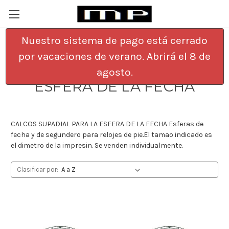
Nuestro sistema de pago está cerrado
por vacaciones de verano. Abrirá el 8 de
CALCOS SUPADIAL PARA LA
agosto.
ESFERA DE LA FECHA
CALCOS SUPADIAL PARA LA ESFERA DE LA FECHA Esferas de
fecha y de segundero para relojes de pie.El tamao indicado es
el dimetro de la impresin. Se venden individualmente.
Clasificar por: