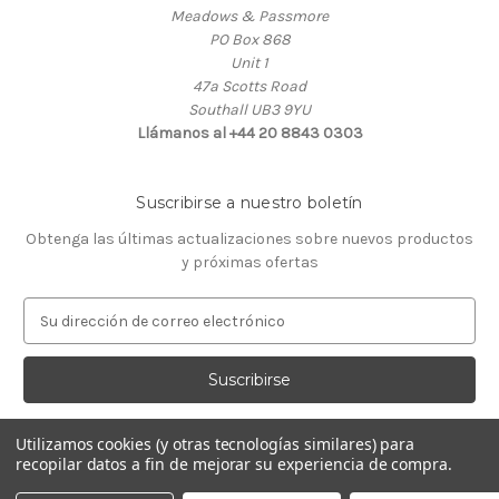
Meadows & Passmore
PO Box 868
Unit 1
47a Scotts Road
Southall UB3 9YU
Llámanos al +44 20 8843 0303
Suscribirse a nuestro boletín
Obtenga las últimas actualizaciones sobre nuevos productos
y próximas ofertas
D
i
r
e
c
c
Utilizamos cookies (y otras tecnologías similares) para
i
recopilar datos a fin de mejorar su experiencia de compra.
ó
© 2026 Almacén de Relojeros
n