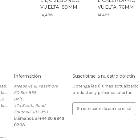
L L/C SEGUNDO
L CALENDARIO
VUELTA: 89MM
VUELTA: 76MM
14,48€
14,48€
Información
Suscribirse a nuestro boletín
as.
Meadows & Passmore
Obtenga las últimas actualizaci
rdas
PO Box 868
productos y próximas ofertas
ES
Unit 1
los.
47a Scotts Road
D
Southall UB3 9YU
i
Llámanos al +44 20 8843
r
0303
e
c
cos
c