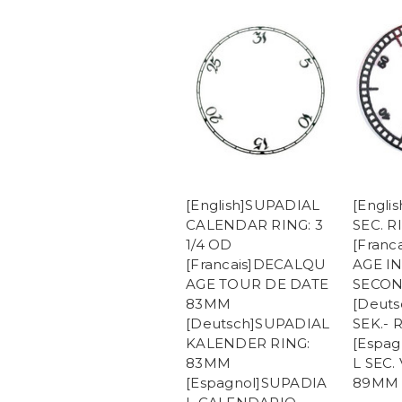
[English]SUPADIAL
[Engli
CALENDAR RING: 3
SEC. RI
1/4 OD
[Fran
[Francais]DECALQU
AGE I
AGE TOUR DE DATE
SECO
83MM
[Deut
[Deutsch]SUPADIAL
SEK.-
KALENDER RING:
[Espa
83MM
L SEC.
[Espagnol]SUPADIA
89MM