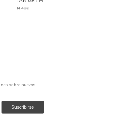
TAN 89MM
14,48€
ones sobre nuevos