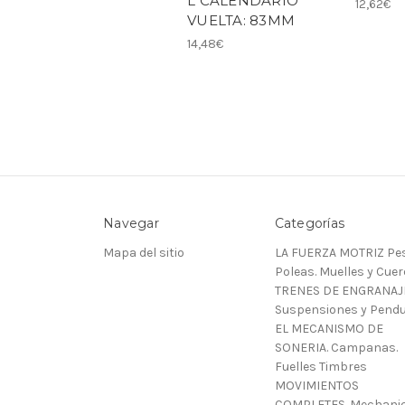
L CALENDARIO
12,62€
VUELTA: 83MM
14,48€
Navegar
Categorías
Mapa del sitio
LA FUERZA MOTRIZ Pes
Poleas. Muelles y Cue
TRENES DE ENGRANAJ
Suspensiones y Pendu
EL MECANISMO DE
SONERIA. Campanas.
Fuelles Timbres
MOVIMIENTOS
COMPLETES. Mechani