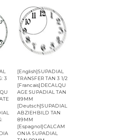
IAL
[English]SUPADIAL
: 3
TRANSFER TAN 3 1/2
[Francais]DECALQU
LQU
AGE SUPADIAL TAN
ATE
89MM
[Deutsch]SUPADIAL
DIAL
ABZIEHBILD TAN
:
89MM
[Espagnol]CALCAM
DIA
ONIA SUPADIAL