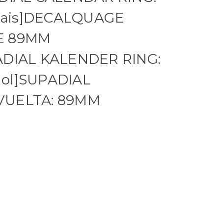
ncais]DECALQUAGE
E 89MM
ADIAL KALENDER RING:
ol]SUPADIAL
VUELTA: 89MM