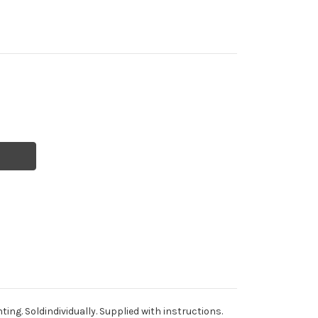
UAGE
L
AL
ng. Soldindividually. Supplied with instructions.