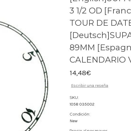
3 1/2 OD [Fra
TOUR DE DAT
[Deutsch]SUP
89MM [Espagn
CALENDARIO 
14,48€
Escribir una reseña
SKU:
1058 035002
Condición:
New
Precio al por mayor: