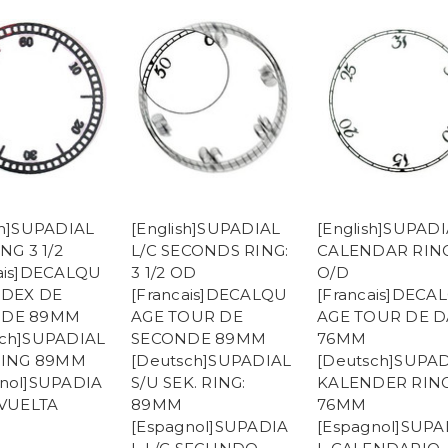
sh]SUPADIAL
[English]SUPADIAL
[English]SUPAD
NG 3 1/2
L/C SECONDS RING:
CALENDAR RING
cais]DECALQU
3 1/2 OD
O/D
NDEX DE
[Francais]DECALQU
[Francais]DECA
NDE 89MM
AGE TOUR DE
AGE TOUR DE D
sch]SUPADIAL
SECONDE 89MM
76MM
 RING 89MM
[Deutsch]SUPADIAL
[Deutsch]SUPA
gnol]SUPADIA
S/U SEK. RING:
KALENDER RING
 VUELTA
89MM
76MM
[Espagnol]SUPADIA
[Espagnol]SUPA