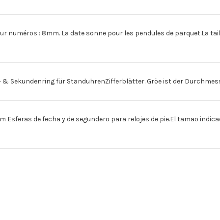
89MM
89MM
méros : 8mm. La date sonne pour les pendules de parquet.La taille 
ekundenring für StanduhrenZifferblätter. Gröe ist der Durchmesser
sferas de fecha y de segundero para relojes de pie.El tamao indicad