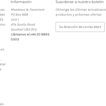
Información
Suscribirse a nuestro boletín
as.
Meadows & Passmore
Obtenga las últimas actualizaci
rdas
PO Box 868
productos y próximas ofertas
ES
Unit 1
los.
47a Scotts Road
D
Southall UB3 9YU
i
Llámanos al +44 20 8843
r
0303
e
c
cos
c
i
.
ó
etal
n
e
d
e
c
o
r
r
e
ias
o