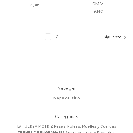
6MM
9,14€
9,14€
1
2
Siguiente
Navegar
Mapa del sitio
Categorías
LA FUERZA MOTRIZ Pesas. Poleas. Muelles y Cuerdas
TRENES DE ENGRANAJES Suspensiones y Pendulos.