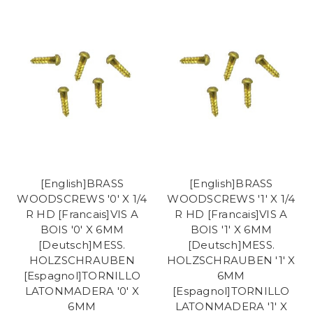
[English]BRASS
[English]BRASS
WOODSCREWS '0' X 1/4
WOODSCREWS '1' X 1/4
R HD [Francais]VIS A
R HD [Francais]VIS A
BOIS '0' X 6MM
BOIS '1' X 6MM
[Deutsch]MESS.
[Deutsch]MESS.
HOLZSCHRAUBEN
HOLZSCHRAUBEN '1' X
[Espagnol]TORNILLO
6MM
LATONMADERA '0' X
[Espagnol]TORNILLO
6MM
LATONMADERA '1' X