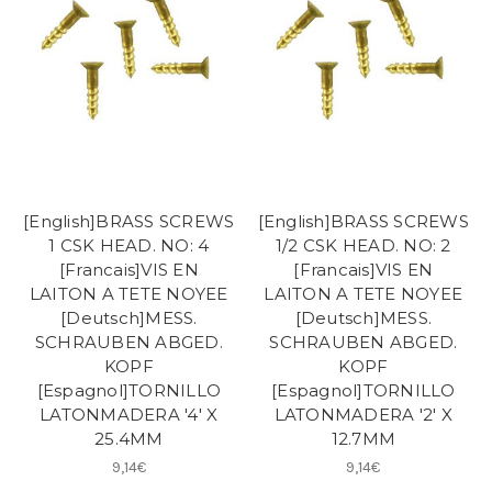
[English]BRASS SCREWS
[English]BRASS SCREWS
1 CSK HEAD. NO: 4
1/2 CSK HEAD. NO: 2
[Francais]VIS EN
[Francais]VIS EN
LAITON A TETE NOYEE
LAITON A TETE NOYEE
[Deutsch]MESS.
[Deutsch]MESS.
SCHRAUBEN ABGED.
SCHRAUBEN ABGED.
KOPF
KOPF
[Espagnol]TORNILLO
[Espagnol]TORNILLO
LATONMADERA '4' X
LATONMADERA '2' X
25.4MM
12.7MM
9,14€
9,14€