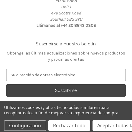
PO Box 868
Unit 1
47a Scotts Road
Southall UB3 9YU
Llámanos al +44 20 8843 0303
Suscribirse a nuestro boletín
Obtenga las últimas actualizaciones sobre nuevos productos
y próximas ofertas
D
i
r
e
c
c
Utilizamos cookies (y otras tecnologías similares) para
i
recopilar datos a fin de mejorar su experiencia de compra.
ó
© 2026 Almacén de Relojeros
n
Configuración
Rechazar todo
Aceptar todas l
d