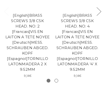
[English]BRASS
[English]BRASS
SCREWS 3/8 CSK
SCREWS 3/8 CSK
HEAD. NO: 2
HEAD. NO: 4
[Francais]VIS EN
[Francais]VIS EN
LAITON A TETE NOYEE
LAITON A TETE NOYEE
LA
[Deutsch]MESS.
[Deutsch]MESS.
SCHRAUBEN ABGED.
SCHRAUBEN ABGED.
S
KOPF
KOPF
[Espagnol]TORNILLO
[Espagnol]TORNILLO
[
LATONMADERA 2 X
LATONMADERA '4' X
L
9.52MM
9.52MM
9,14€
9,14€