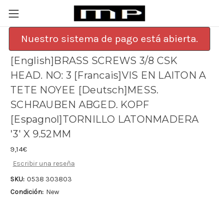
Nuestro sistema de pago está abierta.
[English]BRASS SCREWS 3/8 CSK
HEAD. NO: 3 [Francais]VIS EN LAITON A
TETE NOYEE [Deutsch]MESS.
SCHRAUBEN ABGED. KOPF
[Espagnol]TORNILLO LATONMADERA
'3' X 9.52MM
9,14€
Escribir una reseña
SKU:
0538 303803
Condición:
New