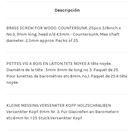
A
A
TETE
TETE
NOYEE
NOYEE
Descripción
[Deutsch]MESS.
[Deutsch]MESS.
SCHRAUBEN
SCHRAUBEN
ABGED.
ABGED.
KOPF
KOPF
BRASS SCREW FOR WOOD. COUNTERSUNK. 25pcs 3/8inch x
[Espagnol]TORNILLO
[Espagnol]TORNILLO
LATONMADERA
LATONMADERA
No.3, 9mm long, head o/d 4.5mm - Countersunk. Max shaft
'3'
'3'
diameter: 2.3mm approx. Packs of 25.
X
X
9.52MM
9.52MM
PETITES VIS A BOIS EN LAITON TETE NOYEE A tête noyée.
Diamètre de la tête : 5mm. 9mm de long no 3. Paquet de 25.
Pour lunettes de baromètres etc.6mm. no,1. Paquet de 25.A tête
noyée.
KLEINE MESSING VERSENKTER KOPF HOLZSCHRAUBEN
Versenkter Kopf. 9mm Nr. 3. Für Glasreifen an Barometern
etc.6mm Nr. 1 25 Stück.Versenkter Kopf.