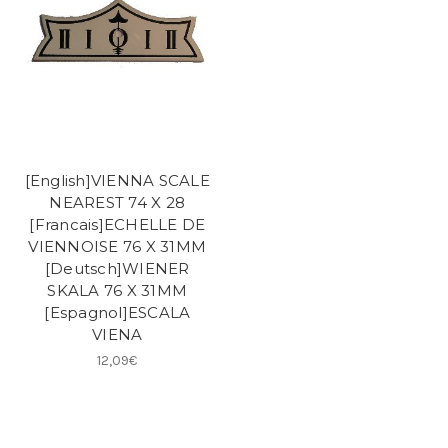
[English]VIENNA SCALE
NEAREST 74 X 28
[Francais]ECHELLE DE
VIENNOISE 76 X 31MM
[Deutsch]WIENER
SKALA 76 X 31MM
[Espagnol]ESCALA
VIENA
12,09€