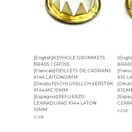
[English]KEYHOLE GROMMETS
[Engl
BRASS 1 GROSS
BRASS
[Francais]OEILLETS DE CADRANS
[Fran
X144 LAITON10MM
X10 L
[Deutsch]SCHLUSSLLCH.VERSTRK.
[Deut
X144,ME.10MM
X10,M
[Espagnol]REFUERZO
[Espa
CERRADURAS X144 LATON
CERR
10MM
5,23€
17,91€