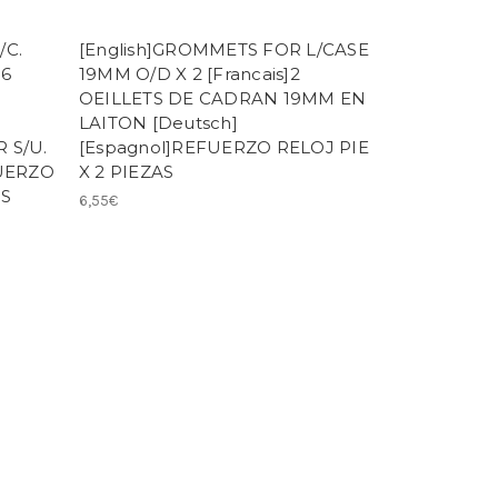
/C.
[English]GROMMETS FOR L/CASE
]6
19MM O/D X 2 [Francais]2
OEILLETS DE CADRAN 19MM EN
LAITON [Deutsch]
 S/U.
[Espagnol]REFUERZO RELOJ PIE
FUERZO
X 2 PIEZAS
AS
6,55€