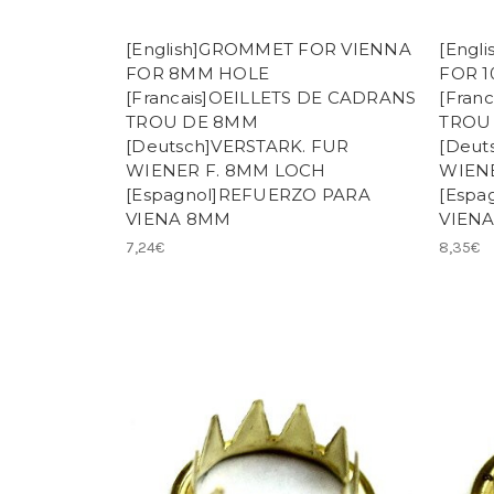
[English]GROMMET FOR VIENNA
[Engl
FOR 8MM HOLE
FOR 1
[Francais]OEILLETS DE CADRANS
[Fran
TROU DE 8MM
TROU 
[Deutsch]VERSTARK. FUR
[Deut
WIENER F. 8MM LOCH
WIEN
[Espagnol]REFUERZO PARA
[Espa
VIENA 8MM
VIENA
7,24€
8,35€