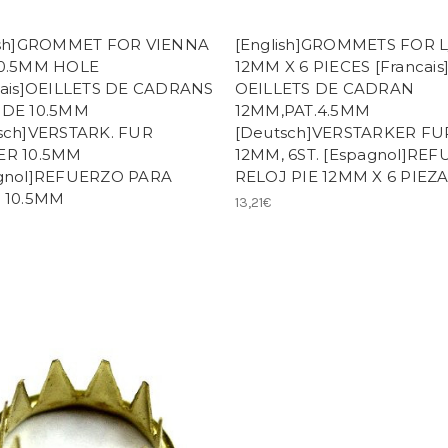
ish]GROMMET FOR VIENNA
[English]GROMMETS FOR L
0.5MM HOLE
12MM X 6 PIECES [Francais
cais]OEILLETS DE CADRANS
OEILLETS DE CADRAN
DE 10.5MM
12MM,PAT.4.5MM
sch]VERSTARK. FUR
[Deutsch]VERSTARKER FUR
ER 10.5MM
12MM, 6ST. [Espagnol]RE
gnol]REFUERZO PARA
RELOJ PIE 12MM X 6 PIEZ
 10.5MM
13,21€