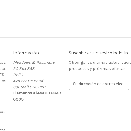
Información
Suscribirse a nuestro boletín
as.
Meadows & Passmore
Obtenga las últimas actualizaci
rdas
PO Box 868
productos y próximas ofertas
ES
Unit 1
los.
47a Scotts Road
D
Southall UB3 9YU
i
Llámanos al +44 20 8843
r
0303
e
c
cos
c
i
.
ó
etal
n