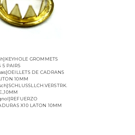
ish]KEYHOLE GROMMETS
 5 PAIRS
cais]OEILLETS DE CADRANS
AITON 10MM
sch]SCHLUSSLLCH.VERSTRK.
E.,10MM
gnol]REFUERZO
ADURAS X10 LATON 10MM