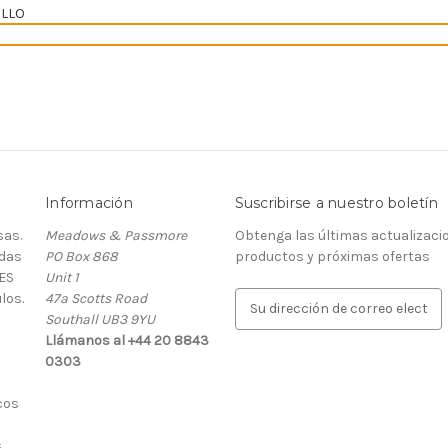
ILLO
Información
Suscribirse a nuestro boletín
as.
Meadows & Passmore
Obtenga las últimas actualizaci
rdas
PO Box 868
productos y próximas ofertas
ES
Unit 1
los.
47a Scotts Road
D
Southall UB3 9YU
i
Llámanos al +44 20 8843
r
0303
e
c
cos
c
i
.
ó