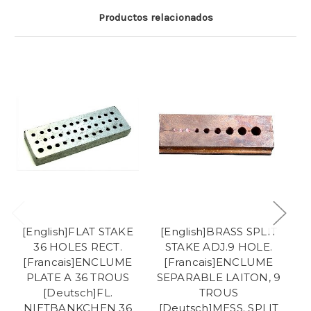
Productos relacionados
[English]FLAT STAKE
[English]BRASS SPLIT
36 HOLES RECT.
STAKE ADJ.9 HOLE.
B
[Francais]ENCLUME
[Francais]ENCLUME
[
PLATE A 36 TROUS
SEPARABLE LAITON, 9
[Deutsch]FL.
TROUS
NIETBANKCHEN 36
[Deutsch]MESS. SPLIT