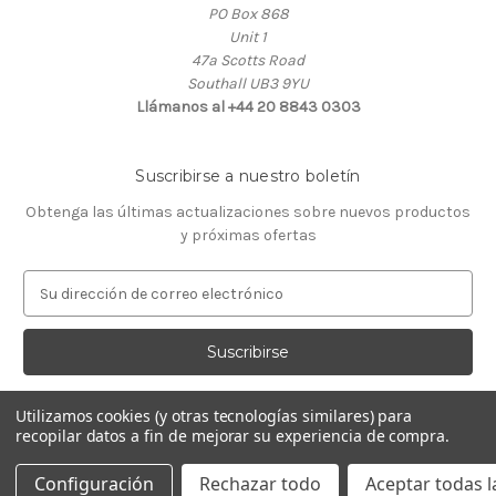
PO Box 868
Unit 1
47a Scotts Road
Southall UB3 9YU
Llámanos al +44 20 8843 0303
Suscribirse a nuestro boletín
Obtenga las últimas actualizaciones sobre nuevos productos
y próximas ofertas
D
i
r
e
c
c
Utilizamos cookies (y otras tecnologías similares) para
i
recopilar datos a fin de mejorar su experiencia de compra.
ó
© 2026 Almacén de Relojeros
n
Configuración
Rechazar todo
Aceptar todas l
d