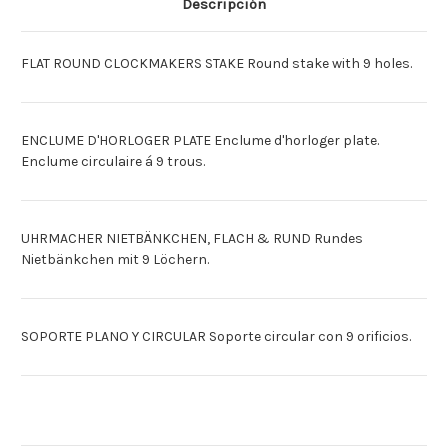
Descripción
LOCH,
LOCH,
RD.
RD.
[Espagnol]BANCO
[Espagnol]BANCO
PLANO
PLANO
FLAT ROUND CLOCKMAKERS STAKE Round stake with 9 holes.
CIRCULAR
CIRCULAR
9
9
HUECOS
HUECOS
ENCLUME D'HORLOGER PLATE Enclume d'horloger plate.
Enclume circulaire á 9 trous.
UHRMACHER NIETBÄNKCHEN, FLACH & RUND Rundes
Nietbänkchen mit 9 Löchern.
SOPORTE PLANO Y CIRCULAR Soporte circular con 9 orificios.