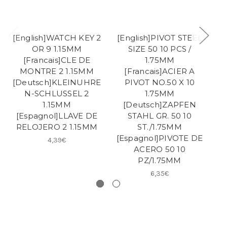
[English]WATCH KEY 2
[English]PIVOT STEEL
OR 9 1.15MM
SIZE 50 10 PCS /
[Francais]CLE DE
1.75MM
MONTRE 2 1.15MM
[Francais]ACIER A
D
[Deutsch]KLEINUHRE
PIVOT NO.50 X 10
N-SCHLUSSEL 2
1.75MM
1.15MM
[Deutsch]ZAPFEN
[Espagnol]LLAVE DE
STAHL GR. 50 10
RELOJERO 2 1.15MM
ST./1.75MM
[Espagnol]PIVOTE DE
4,39€
ACERO 50 10
PZ/1.75MM
6,35€