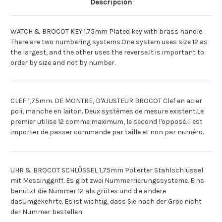
Descripción
9
9
1.75MM
1.75MM
[Espagnol]LLAVE
[Espagnol]LLAVE
DE
DE
WATCH & BROCOT KEY 1.75mm Plated key with brass handle.
RELOJERO
RELOJERO
9
9
There are two numbering systems.One system uses size 12 as
1.75MM
1.75MM
the largest, and the other uses the reverse.It is important to
order by size and not by number.
CLEF 1,75mm. DE MONTRE, D'AJUSTEUR BROCOT Clef en acier
poli, manche en laiton. Deux systèmes de mesure existent.Le
premier utilise 12 comme maximum, le second l'opposé.Il est
importer de passer commande par taille et non par numéro.
UHR & BROCOT SCHLÛSSEL 1,75mm Polierter Stahlschlüssel
mit Messinggriff. Es gibt zwei Nummerrierungssysteme. Eins
benutzt die Nummer 12 als grötes und die andere
dasUmgekehrte. Es ist wichtig, dass Sie nach der Gröe nicht
der Nummer bestellen.