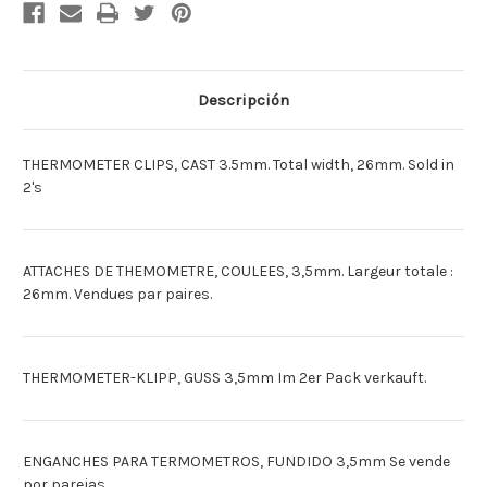
THERMOMETRE
THERMOMETRE
COULE-
COULE-
3.5MM
3.5MM
X2
X2
[Deutsch]THERMOMETER
[Deutsch]THERMOMETER
KLIPS
KLIPS
3.5MM
3.5MM
Descripción
X2
X2
[Espagnol]SUJETA
[Espagnol]SUJETA
TERMOMETRO
TERMOMETRO
3.5MM
3.5MM
THERMOMETER CLIPS, CAST 3.5mm. Total width, 26mm. Sold in
FUNDIDOX2
FUNDIDOX2
2's
ATTACHES DE THEMOMETRE, COULEES, 3,5mm. Largeur totale :
26mm. Vendues par paires.
THERMOMETER-KLIPP, GUSS 3,5mm Im 2er Pack verkauft.
ENGANCHES PARA TERMOMETROS, FUNDIDO 3,5mm Se vende
por parejas.