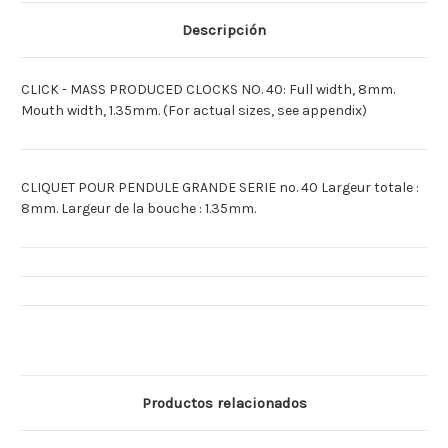
NUMERO
NUMERO
40
40
Descripción
CLICK - MASS PRODUCED CLOCKS NO. 40: Full width, 8mm.
Mouth width, 1.35mm. (For actual sizes, see appendix)
CLIQUET POUR PENDULE GRANDE SERIE no. 40 Largeur totale :
8mm. Largeur de la bouche : 1.35mm.
Productos relacionados