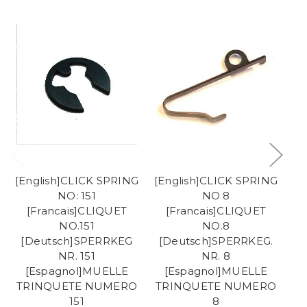
[English]CLICK SPRING
[English]CLICK SPRING
[E
NO: 151
NO 8
[Francais]CLIQUET
[Francais]CLIQUET
NO.151
NO.8
[Deutsch]SPERRKEG
[Deutsch]SPERRKEG.
[
NR. 151
NR. 8
[Espagnol]MUELLE
[Espagnol]MUELLE
TRINQUETE NUMERO
TRINQUETE NUMERO
T
151
8