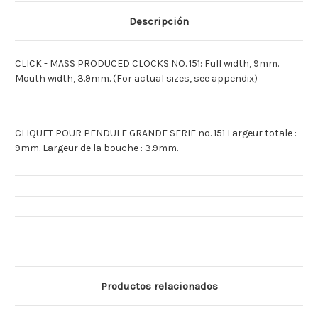
NUMERO
NUMERO
151
151
Descripción
CLICK - MASS PRODUCED CLOCKS NO. 151: Full width, 9mm.
Mouth width, 3.9mm. (For actual sizes, see appendix)
CLIQUET POUR PENDULE GRANDE SERIE no. 151 Largeur totale :
9mm. Largeur de la bouche : 3.9mm.
Productos relacionados