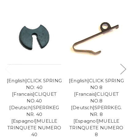
[English]CLICK SPRING
[English]CLICK SPRING
[E
NO: 40
NO 8
[Francais]CLIQUET
[Francais]CLIQUET
[F
NO.40
NO.8
[Deutsch]SPERRKEG
[Deutsch]SPERRKEG.
[
NR. 40
NR. 8
[Espagnol]MUELLE
[Espagnol]MUELLE
TRINQUETE NUMERO
TRINQUETE NUMERO
T
40
8