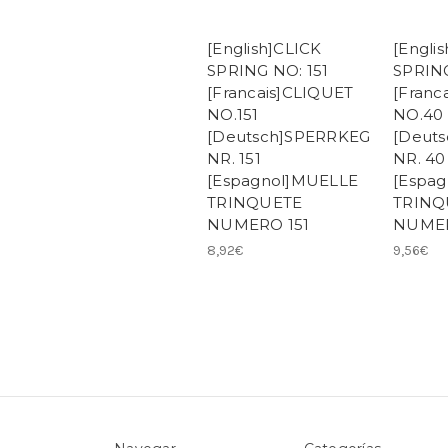
[English]CLICK
[Engli
SPRING NO: 151
SPRIN
[Francais]CLIQUET
[Franc
NO.151
NO.40
[Deutsch]SPERRKEG
[Deut
NR. 151
NR. 40
[Espagnol]MUELLE
[Espa
TRINQUETE
TRINQ
NUMERO 151
NUME
8,92€
9,56€