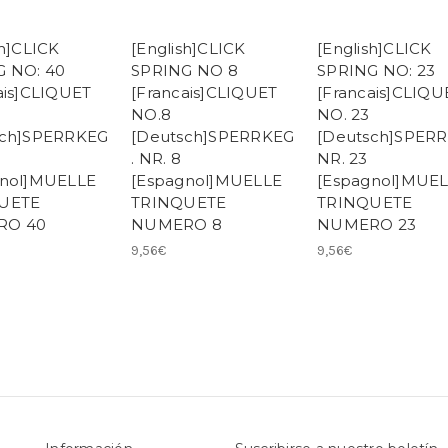
sh]CLICK
[English]CLICK
[English]CLICK
G NO: 40
SPRING NO 8
SPRING NO: 23
ais]CLIQUET
[Francais]CLIQUET
[Francais]CLIQU
NO.8
NO. 23
sch]SPERRKEG
[Deutsch]SPERRKEG
[Deutsch]SPER
. NR. 8
NR. 23
gnol]MUELLE
[Espagnol]MUELLE
[Espagnol]MUE
UETE
TRINQUETE
TRINQUETE
RO 40
NUMERO 8
NUMERO 23
9,56€
9,56€