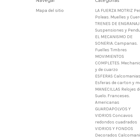
Navegar
Categorías
Mapa del sitio
LA FUERZA MOTRIZ Pes
Poleas. Muelles y Cue
TRENES DE ENGRANAJ
Suspensiones y Pendu
EL MECANISMO DE
SONERIA. Campanas.
Fuelles Timbres
MOVIMIENTOS
COMPLETES. Mechani
y de cuarzo
ESFERAS Calcomanias
Esferas de carton y m
MANECILLAS Relojes d
Suelo. Franceses.
Americanas
GUARDAPOLVOS Y
VIDRIOS Concavos
redondos cuadrados
VIDRIOS Y FONDOS
Decorados Calcoman