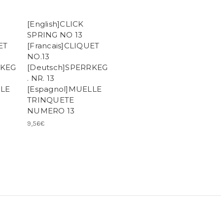
[English]CLICK
SPRING NO 13
ET
[Francais]CLIQUET
NO.13
RKEG
[Deutsch]SPERRKEG
. NR. 13
LLE
[Espagnol]MUELLE
TRINQUETE
NUMERO 13
9,56€