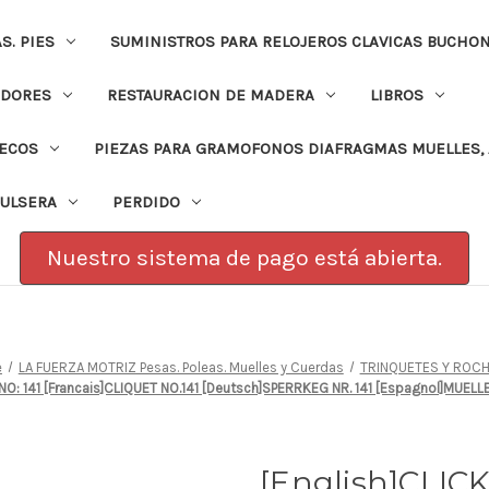
. PIES
SUMINISTROS PARA RELOJEROS CLAVICAS BUCHO
ADORES
RESTAURACION DE MADERA
LIBROS
PECOS
PIEZAS PARA GRAMOFONOS DIAFRAGMAS MUELLES, 
PULSERA
PERDIDO
Nuestro sistema de pago está abierta.
e
LA FUERZA MOTRIZ Pesas. Poleas. Muelles y Cuerdas
TRINQUETES Y ROC
 NO: 141 [Francais]CLIQUET NO.141 [Deutsch]SPERRKEG NR. 141 [Espagnol]MUE
[English]CLICK