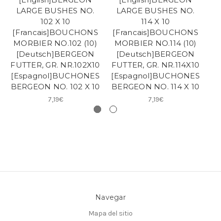
LARGE BUSHES NO.
LARGE BUSHES NO.
102 X 10
114 X 10
[Francais]BOUCHONS
[Francais]BOUCHONS
[
MORBIER NO.102 (10)
MORBIER NO.114 (10)
M
[Deutsch]BERGEON
[Deutsch]BERGEON
FUTTER, GR. NR.102X10
FUTTER, GR. NR.114X10
FU
[Espagnol]BUCHONES
[Espagnol]BUCHONES
[
BERGEON NO. 102 X 10
BERGEON NO. 114 X 10
BE
7,19€
7,19€
Navegar
Mapa del sitio