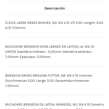
(10)
(10)
[Deutsch]BERGEON
[Deutsch]BERGEON
FUTTER,
FUTTER,
Descripción
GR.
GR.
NR.124X10
NR.124X10
[Espagnol]BUCHONES
[Espagnol]BUCHONES
BERGEON
BERGEON
CLOCK LARGE BRASS BUSHES, NO. 124 x 10 I/D 5.00. Length: 5.00.
NO.
NO.
124
124
O/D 7.00mm.
X
X
10
10
BOUCHONS BERGEON EXRA LARGES EN LAITON, no. 124, 10
UNITES Diamètre intérieur : 5,00mm. Diamètre extérieur :
7,00mm. Epaisseur: 5,00mm.
BERGEON GROES MESSING FUTTER, NR. 124 X 10 Interner
Durchmesser 5,00. Länge: 5,00. Gesamtdurchmesser:
7,00mm.
BUCHONES BERGEON DE LATON, GRANDES, NO. 124 X 10 Dimetro