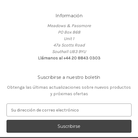
Información
Meadows & Passmore
PO Box 868
Unit 1
47a Scotts Road
Southall UB3 9YU
Llámanos al +44 20 8843 0303
Suscribirse a nuestro boletín
Obtenga las últimas actualizaciones sobre nuevos productos
y próximas ofertas
D
i
r
e
c