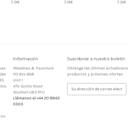
7,19€
7,19€
7,19€
Información
Suscribirse a nuestro boletín
as.
Meadows & Passmore
Obtenga las últimas actualizaci
rdas
PO Box 868
productos y próximas ofertas
ES
Unit 1
los.
47a Scotts Road
D
Southall UB3 9YU
i
Llámanos al +44 20 8843
r
0303
e
c
cos
c
i