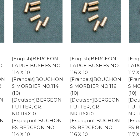
[English]BERGEON
[English]BERGEON
[Eng
O.
LARGE BUSHES NO.
LARGE BUSHES NO.
LAR
114 X 10
116 X 10
117 X
ON
[Francais]BOUCHON
[Francais]BOUCHON
[Fr
2
S MORBIER NO.114
S MORBIER NO.116
S MO
(10)
(10)
(10)
ON
[Deutsch]BERGEON
[Deutsch]BERGEON
[De
FUTTER, GR.
FUTTER, GR.
FUTT
NR.114X10
NR.116X10
NR.1
ON
[Espagnol]BUCHON
[Espagnol]BUCHON
[Es
ES BERGEON NO.
ES BERGEON NO.
ES 
114 X 10
116 X 10
117 X