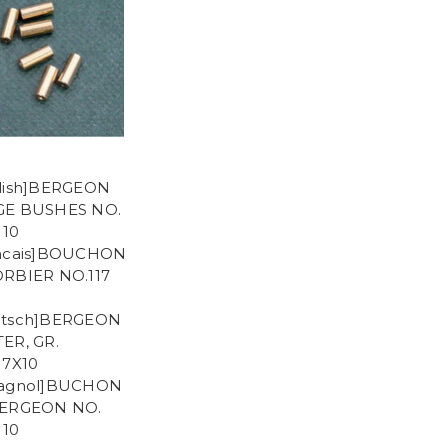
lish]BERGEON
GE BUSHES NO.
 10
ancais]BOUCHON
RBIER NO.117
utsch]BERGEON
ER, GR.
17X10
pagnol]BUCHON
BERGEON NO.
 10