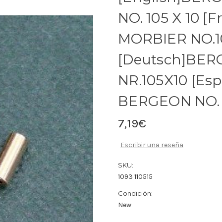
NO. 105 X 10 
MORBIER NO.10
[Deutsch]BER
NR.105X10 [E
BERGEON NO. 1
7,19€
Escribir una reseña
SKU:
1093 110515
Condición:
New