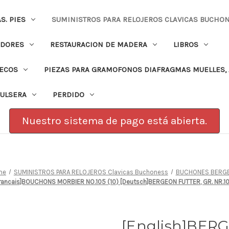
. PIES
SUMINISTROS PARA RELOJEROS CLAVICAS BUCHO
ADORES
RESTAURACION DE MADERA
LIBROS
PECOS
PIEZAS PARA GRAMOFONOS DIAFRAGMAS MUELLES, 
PULSERA
PERDIDO
Nuestro sistema de pago está abierta.
me
SUMINISTROS PARA RELOJEROS Clavicas Buchoness
BUCHONES BERG
Francais]BOUCHONS MORBIER NO.105 (10) [Deutsch]BERGEON FUTTER, GR. NR.
[English]BE