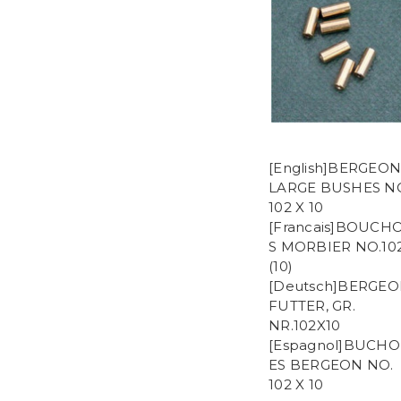
[English]BERGEON
LARGE BUSHES N
102 X 10
[Francais]BOUCH
S MORBIER NO.10
(10)
[Deutsch]BERGE
FUTTER, GR.
NR.102X10
[Espagnol]BUCH
ES BERGEON NO.
102 X 10