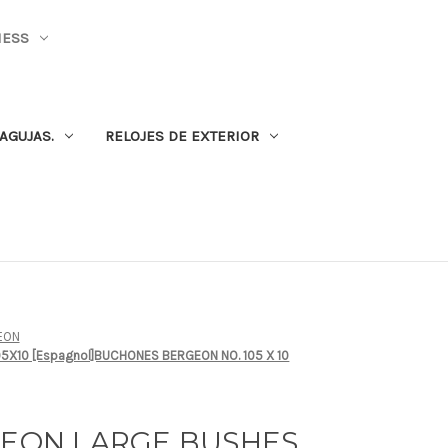
NESS
AGUJAS.
RELOJES DE EXTERIOR
EON
105X10 [Espagnol]BUCHONES BERGEON NO. 105 X 10
RGEON LARGE BUSHES