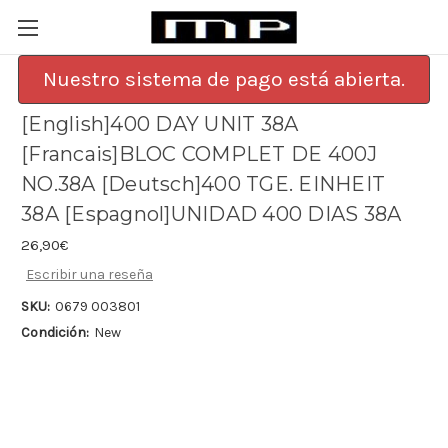
Nuestro sistema de pago está abierta.
[English]400 DAY UNIT 38A
[Francais]BLOC COMPLET DE 400J
NO.38A [Deutsch]400 TGE. EINHEIT
38A [Espagnol]UNIDAD 400 DIAS 38A
26,90€
Escribir una reseña
SKU:
0679 003801
Condición:
New