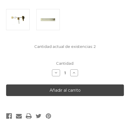
Cantidad actual de existencias:
2
Cantidad:
Disminuir
Aumentar
la
la
cantidad
cantidad
de
de
[English]400
[English]400
DAY
DAY
UNIT
UNIT
38A
38A
[Francais]BLOC
[Francais]BLOC
COMPLET
COMPLET
DE
DE
400J
400J
NO.38A
NO.38A
[Deutsch]400
[Deutsch]400
TGE.
TGE.