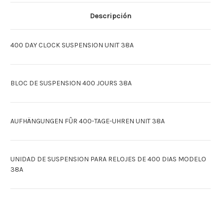
EINHEIT
EINHEIT
38A
38A
Descripción
[Espagnol]UNIDAD
[Espagnol]UNIDAD
400
400
DIAS
DIAS
38A
38A
400 DAY CLOCK SUSPENSION UNIT 38A
BLOC DE SUSPENSION 400 JOURS 38A
AUFHÄNGUNGEN FÛR 400-TAGE-UHREN UNIT 38A
UNIDAD DE SUSPENSION PARA RELOJES DE 400 DIAS MODELO
38A