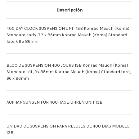
EINHEIT
EINHEIT
13B
13B
Descripción
[Espagnol]UNIDAD
[Espagnol]UNIDAD
400
400
DIAS
DIAS
13B
13B
400 DAY CLOCK SUSPENSION UNIT 13B Konrad Mauch (Koma)
Standard early, 73 x 85mm Konrad Mauch (Koma) Standard
late, 66 x 86mm
BLOC DE SUSPENSION 400 JOURS 13B Konrad Mauch (Koma)
Standard tôt, 3x 85mm Konrad Mauch (Koma) Standard tard,
66 x 86mm
AUFHÄNGUNGEN FÛR 400-TAGE-UHREN UNIT 13B
UNIDAD DE SUSPENSION PARA RELOJES DE 400 DIAS MODELO
13B