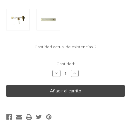
Cantidad actual de existencias:
2
Cantidad:
Disminuir
Aumentar
la
la
cantidad
cantidad
de
de
[English]400
[English]400
DAY
DAY
UNIT
UNIT
13B
13B
[Francais]BLOC
[Francais]BLOC
COMPLET
COMPLET
DE
DE
400J
400J
NO.13B
NO.13B
[Deutsch]400
[Deutsch]400
TGE.
TGE.