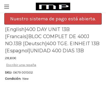
Nuestro sistema de pago está abierta.
[English]400 DAY UNIT 13B
[Francais]BLOC COMPLET DE 400J
NO.13B [Deutsch]400 TGE. EINHEIT 13B
[Espagnol]UNIDAD 400 DIAS 13B
28,60€
Escribir una reseña
SKU:
0679 001302
Condición:
New