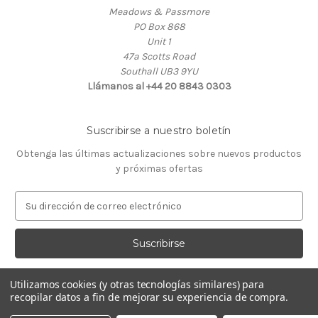
Meadows & Passmore
PO Box 868
Unit 1
47a Scotts Road
Southall UB3 9YU
Llámanos al +44 20 8843 0303
Suscribirse a nuestro boletín
Obtenga las últimas actualizaciones sobre nuevos productos
y próximas ofertas
D
i
r
e
c
c
Utilizamos cookies (y otras tecnologías similares) para
i
recopilar datos a fin de mejorar su experiencia de compra.
ó
© 2026 Almacén de Relojeros
n