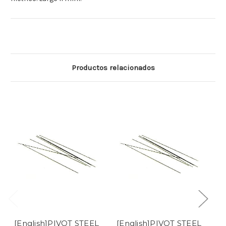
Productos relacionados
[English]PIVOT STEEL
[English]PIVOT STEEL
[