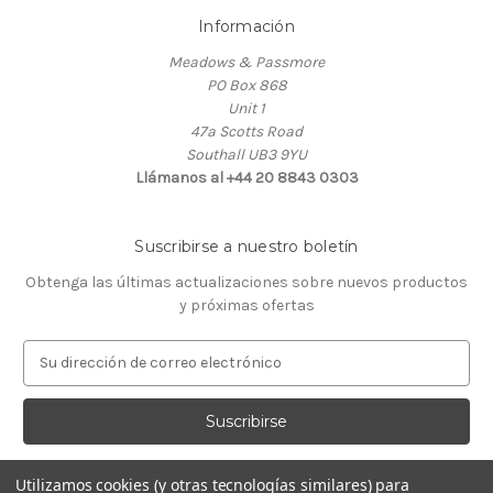
Información
Meadows & Passmore
PO Box 868
Unit 1
47a Scotts Road
Southall UB3 9YU
Llámanos al +44 20 8843 0303
Suscribirse a nuestro boletín
Obtenga las últimas actualizaciones sobre nuevos productos
y próximas ofertas
D
i
r
e
c
c
Utilizamos cookies (y otras tecnologías similares) para
i