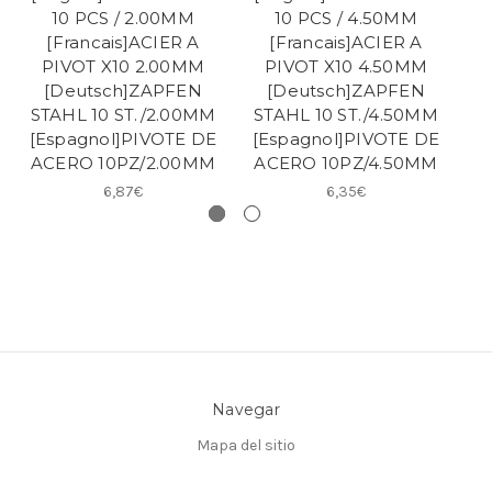
10 PCS / 2.00MM
10 PCS / 4.50MM
[Francais]ACIER A
[Francais]ACIER A
PIVOT X10 2.00MM
PIVOT X10 4.50MM
[Deutsch]ZAPFEN
[Deutsch]ZAPFEN
STAHL 10 ST./2.00MM
STAHL 10 ST./4.50MM
S
[Espagnol]PIVOTE DE
[Espagnol]PIVOTE DE
[
ACERO 10PZ/2.00MM
ACERO 10PZ/4.50MM
A
6,87€
6,35€
Navegar
Mapa del sitio