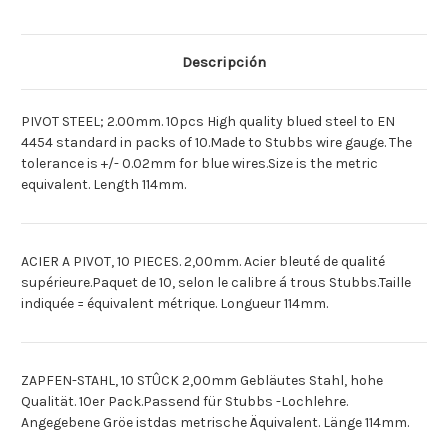
PIVOT
PIVOT
X10
X10
2.00MM
2.00MM
[Deutsch]ZAPFEN
[Deutsch]ZAPFEN
STAHL
STAHL
Descripción
10
10
ST./2.00MM
ST./2.00MM
[Espagnol]PIVOTE
[Espagnol]PIVOTE
DE
DE
PIVOT STEEL; 2.00mm. 10pcs High quality blued steel to EN
ACERO
ACERO
10PZ/2.00MM
10PZ/2.00MM
4454 standard in packs of 10.Made to Stubbs wire gauge. The
tolerance is +/- 0.02mm for blue wires.Size is the metric
equivalent. Length 114mm.
ACIER A PIVOT, 10 PIECES. 2,00mm. Acier bleuté de qualité
supérieure.Paquet de 10, selon le calibre á trous Stubbs.Taille
indiquée = équivalent métrique. Longueur 114mm.
ZAPFEN-STAHL, 10 STÛCK 2,00mm Gebläutes Stahl, hohe
Qualität. 10er Pack.Passend für Stubbs -Lochlehre.
Angegebene Gröe istdas metrische Äquivalent. Länge 114mm.