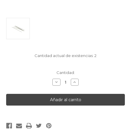
Cantidad actual de existencias:
2
Cantidad:
Disminuir
Aumentar
la
la
cantidad
cantidad
de
de
[English]PIVOT
[English]PIVOT
STEEL
STEEL
10
10
PCS
PCS
/
/
2.00MM
2.00MM
[Francais]ACIER
[Francais]ACIER
A
A