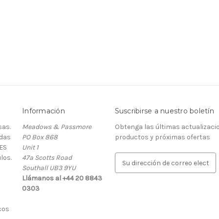
Información
Suscribirse a nuestro boletín
as.
Meadows & Passmore
Obtenga las últimas actualizaci
rdas
PO Box 868
productos y próximas ofertas
ES
Unit 1
los.
47a Scotts Road
D
Southall UB3 9YU
i
Llámanos al +44 20 8843
r
0303
e
c
cos
c