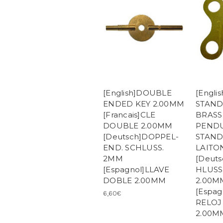
[English]DOUBLE
[Engli
ENDED KEY 2.00MM
STAND
[Francais]CLE
BRASS 
DOUBLE 2.00MM
PEND
[Deutsch]DOPPEL-
STAND
END. SCHLUSS.
LAITO
2MM
[Deut
[Espagnol]LLAVE
HLUSS
DOBLE 2.00MM
2.00M
[Espag
6,60€
RELOJ
2.00M