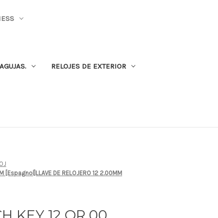
NESS
AGUJAS.
RELOJES DE EXTERIOR
OJ
M [Espagnol]LLAVE DE RELOJERO 12 2.00MM
H KEY 12 OR 00