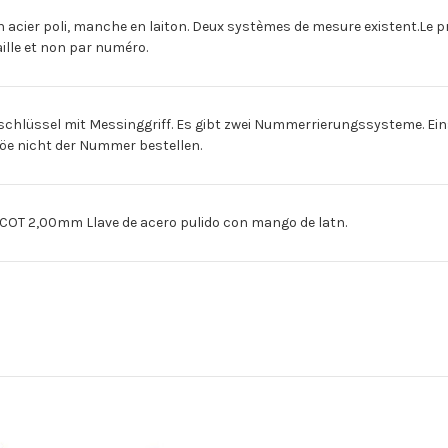
cier poli, manche en laiton. Deux systèmes de mesure existent.Le p
ille et non par numéro.
lüssel mit Messinggriff. Es gibt zwei Nummerrierungssysteme. Eins
röe nicht der Nummer bestellen.
T 2,00mm Llave de acero pulido con mango de latn.