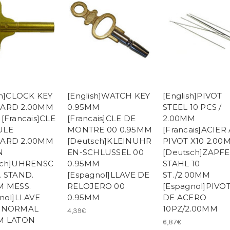
sh]CLOCK KEY
[English]WATCH KEY
[English]PIVOT
ARD 2.00MM
0.95MM
STEEL 10 PCS /
[Francais]CLE
[Francais]CLE DE
2.00MM
ULE
MONTRE 00 0.95MM
[Francais]ACIER
ARD 2.00MM
[Deutsch]KLEINUHR
PIVOT X10 2.00
N
EN-SCHLUSSEL 00
[Deutsch]ZAPF
sch]UHRENSC
0.95MM
STAHL 10
. STAND.
[Espagnol]LLAVE DE
ST./2.00MM
M MESS.
RELOJERO 00
[Espagnol]PIVO
nol]LLAVE
0.95MM
DE ACERO
 NORMAL
10PZ/2.00MM
4,39€
M LATON
6,87€