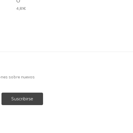
O
4,81€
ones sobre nuevos