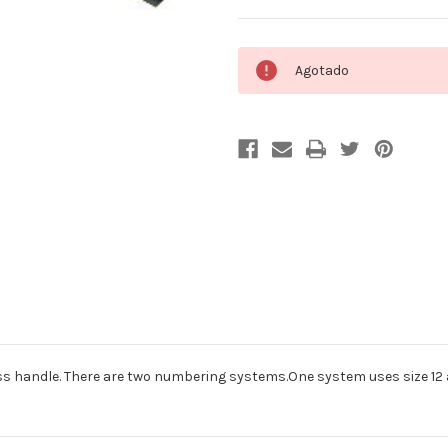
Cantidad
Agotado
actual
de
existencias:
andle. There are two numbering systems.One system uses size 12 as t