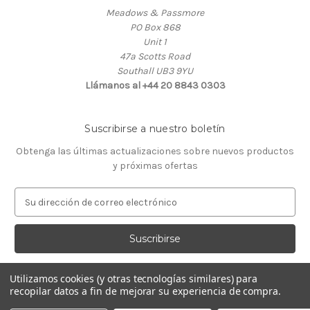
Meadows & Passmore
PO Box 868
Unit 1
47a Scotts Road
Southall UB3 9YU
Llámanos al +44 20 8843 0303
Suscribirse a nuestro boletín
Obtenga las últimas actualizaciones sobre nuevos productos
y próximas ofertas
D
i
r
e
c
c
Utilizamos cookies (y otras tecnologías similares) para
i
recopilar datos a fin de mejorar su experiencia de compra.
ó
© 2026 Almacén de Relojeros