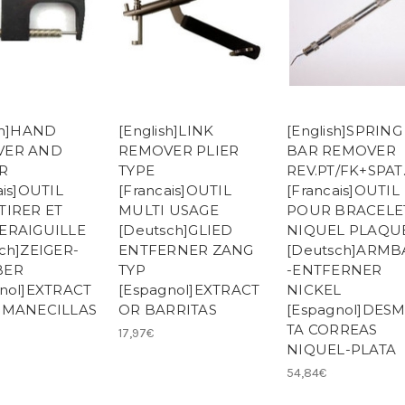
sh]HAND
[English]LINK
[English]SPRING
VER AND
REMOVER PLIER
BAR REMOVER
R
TYPE
REV.PT/FK+SPAT
ais]OUTIL
[Francais]OUTIL
[Francais]OUTIL
TIRER ET
MULTI USAGE
POUR BRACELE
ERAIGUILLE
[Deutsch]GLIED
NIQUEL PLAQU
ch]ZEIGER-
ENTFERNER ZANG
[Deutsch]ARM
BER
TYP
-ENTFERNER
gnol]EXTRACT
[Espagnol]EXTRACT
NICKEL
 MANECILLAS
OR BARRITAS
[Espagnol]DES
TA CORREAS
17,97€
NIQUEL-PLATA
54,84€