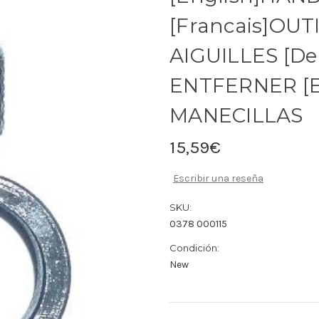
[Francais]OUT
AIGUILLES [D
ENTFERNER [E
MANECILLAS
15,59€
Escribir una reseña
SKU:
0378 000115
Condición:
New