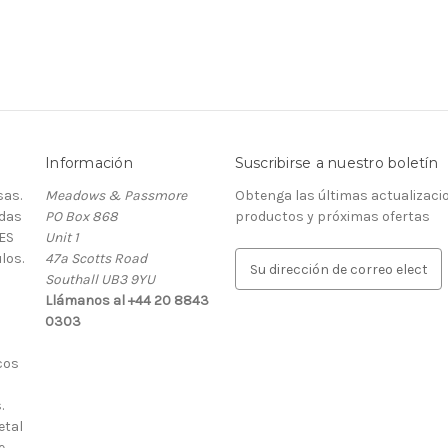
Información
Suscribirse a nuestro boletín
as.
Meadows & Passmore
Obtenga las últimas actualizaci
rdas
PO Box 868
productos y próximas ofertas
ES
Unit 1
los.
47a Scotts Road
D
Southall UB3 9YU
i
Llámanos al +44 20 8843
r
0303
e
c
cos
c
i
.
ó
etal
n
e
d