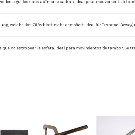
er les aiguilles sans abîmer le cadran. Idéal pour mouvements á tambo
 welche das Zifferblatt nicht demoliert. Ideal für Trommel Bewegungen
ue no estropear la esfera. Ideal para movimientos de tambor. Se tra