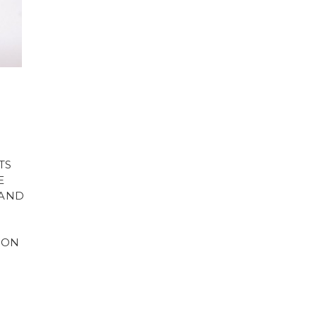
.
TS
E
BAND
MON