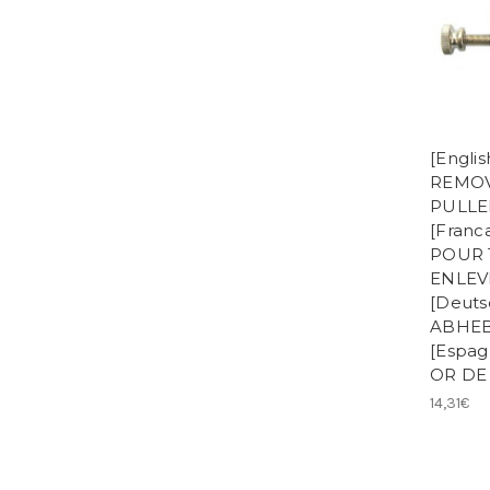
[Engli
REMO
PULLE
[Franc
POUR 
ENLEV
[Deuts
ABHE
[Espa
OR DE
14,31€