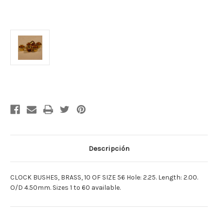
Cantidad
actual
de
existencias:
Descripción
CLOCK BUSHES, BRASS, 10 OF SIZE 56 Hole: 2.25. Length: 2.00.
O/D 4.50mm. Sizes 1 to 60 available.