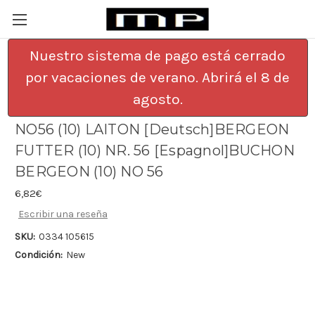
Nuestro sistema de pago está cerrado
por vacaciones de verano. Abrirá el 8 de
[English]BERGEON BUSHES (TEN) NO
agosto.
56 [Francais]BOUCHON BERGEON
NO56 (10) LAITON [Deutsch]BERGEON
FUTTER (10) NR. 56 [Espagnol]BUCHON
BERGEON (10) NO 56
6,82€
Escribir una reseña
SKU:
0334 105615
Condición:
New