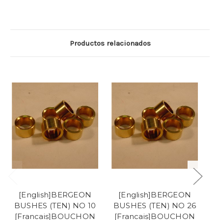
Productos relacionados
[English]BERGEON
[English]BERGEON
BUSHES (TEN) NO 10
BUSHES (TEN) NO 26
B
[Francais]BOUCHON
[Francais]BOUCHON
[