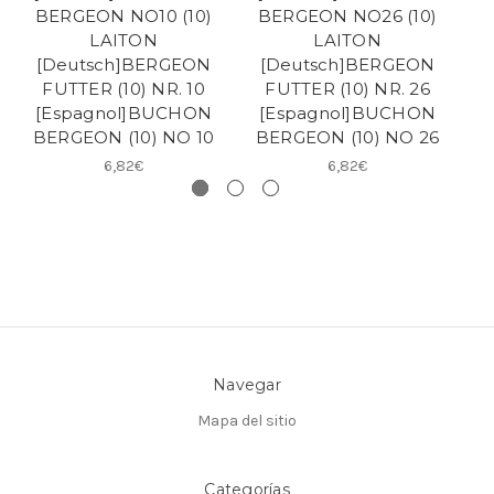
BERGEON NO10 (10)
BERGEON NO26 (10)
B
LAITON
LAITON
[Deutsch]BERGEON
[Deutsch]BERGEON
FUTTER (10) NR. 10
FUTTER (10) NR. 26
[Espagnol]BUCHON
[Espagnol]BUCHON
[
BERGEON (10) NO 10
BERGEON (10) NO 26
B
6,82€
6,82€
Navegar
Mapa del sitio
Categorías