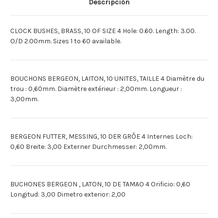
Descripción
(10)
(10)
NR.
NR.
4
4
[Espagnol]BUCHON
[Espagnol]BUCHON
CLOCK BUSHES, BRASS, 10 OF SIZE 4 Hole: 0.60. Length: 3.00.
BERGEON
BERGEON
(10)
(10)
O/D 2.00mm. Sizes 1 to 60 available.
NO
NO
4
4
BOUCHONS BERGEON, LAITON, 10 UNITES, TAILLE 4 Diamètre du
trou : 0,60mm. Diamètre extérieur : 2,00mm. Longueur :
3,00mm.
BERGEON FUTTER, MESSING, 10 DER GRÔE 4 Internes Loch:
0,60 Breite: 3,00 Externer Durchmesser: 2,00mm.
BUCHONES BERGEON , LATON, 10 DE TAMAO 4 Orificio: 0,60
Longitud: 3,00 Dimetro exterior: 2,00