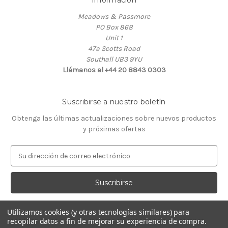
Información
Meadows & Passmore
PO Box 868
Unit 1
47a Scotts Road
Southall UB3 9YU
Llámanos al +44 20 8843 0303
Suscribirse a nuestro boletín
Obtenga las últimas actualizaciones sobre nuevos productos
y próximas ofertas
D
i
r
e
c
c
Utilizamos cookies (y otras tecnologías similares) para
i
recopilar datos a fin de mejorar su experiencia de compra.
ó