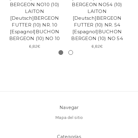
BERGEON NO10 (10)
BERGEON NO54 (10)
B
LAITON
LAITON
[Deutsch]BERGEON
[Deutsch]BERGEON
FUTTER (10) NR. 10
FUTTER (10) NR. 54
[Espagnol]BUCHON
[Espagnol]BUCHON
[
BERGEON (10) NO 10
BERGEON (10) NO 54
B
6,82€
6,82€
Navegar
Mapa del sitio
Categorías