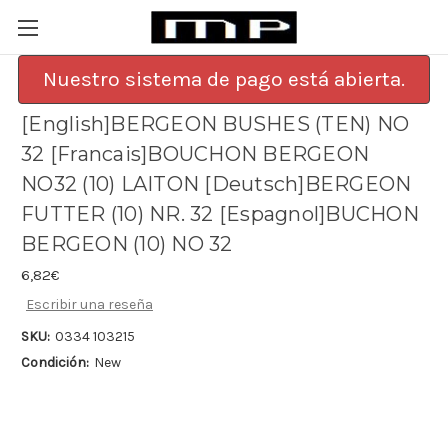
Nuestro sistema de pago está abierta.
[English]BERGEON BUSHES (TEN) NO
32 [Francais]BOUCHON BERGEON
NO32 (10) LAITON [Deutsch]BERGEON
FUTTER (10) NR. 32 [Espagnol]BUCHON
BERGEON (10) NO 32
6,82€
Escribir una reseña
SKU:
0334 103215
Condición:
New