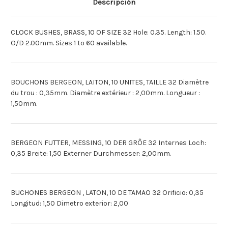
Descripción
NR.
NR.
32
32
[Espagnol]BUCHON
[Espagnol]BUCHON
BERGEON
BERGEON
CLOCK BUSHES, BRASS, 10 OF SIZE 32 Hole: 0.35. Length: 1.50.
(10)
(10)
NO
NO
O/D 2.00mm. Sizes 1 to 60 available.
32
32
BOUCHONS BERGEON, LAITON, 10 UNITES, TAILLE 32 Diamètre
du trou : 0,35mm. Diamètre extérieur : 2,00mm. Longueur :
1,50mm.
BERGEON FUTTER, MESSING, 10 DER GRÔE 32 Internes Loch:
0,35 Breite: 1,50 Externer Durchmesser: 2,00mm.
BUCHONES BERGEON , LATON, 10 DE TAMAO 32 Orificio: 0,35
Longitud: 1,50 Dimetro exterior: 2,00