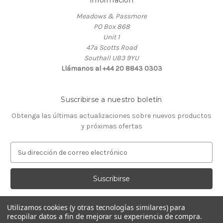
Información
Meadows & Passmore
PO Box 868
Unit 1
47a Scotts Road
Southall UB3 9YU
Llámanos al +44 20 8843 0303
Suscribirse a nuestro boletín
Obtenga las últimas actualizaciones sobre nuevos productos
y próximas ofertas
D
i
r
e
c
c
Utilizamos cookies (y otras tecnologías similares) para
i
recopilar datos a fin de mejorar su experiencia de compra.
ó