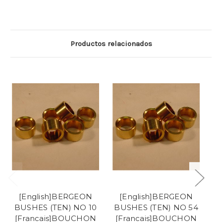
Productos relacionados
[English]BERGEON
[English]BERGEON
BUSHES (TEN) NO 10
BUSHES (TEN) NO 54
B
[Francais]BOUCHON
[Francais]BOUCHON
[