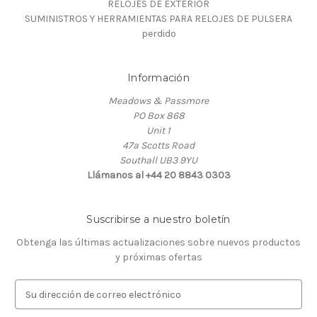
RELOJES DE EXTERIOR
SUMINISTROS Y HERRAMIENTAS PARA RELOJES DE PULSERA
perdido
Información
Meadows & Passmore
PO Box 868
Unit 1
47a Scotts Road
Southall UB3 9YU
Llámanos al +44 20 8843 0303
Suscribirse a nuestro boletín
Obtenga las últimas actualizaciones sobre nuevos productos
y próximas ofertas
D
i
r