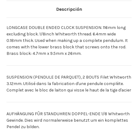
[Espagnol]SUSPENSION
[Espagnol]SUSPENSION
DOBLE
DOBLE
Descripción
RELOJES
RELOJES
SUELO
SUELO
LONGCASE DOUBLE ENDED CLOCK SUSPENSION. 116mm long
excluding block. 1/8inch Whitworth thread. 6.4mm wide
0.18mm thick. Used when making up a complete pendulum. It
comes with the lower brass block that screws onto the rod.
Brass block: 4.7mm x 9.5mm x 26mm.
SUSPENSION (PENDULE DE PARQUET), 2 BOUTS Filet Whitworth
3.12mm. Utilisé dans la fabrication d'une pendule complète.
Complet avec le bloc de laiton qui visse le haut de la tige d'acier
AUFHÄNGUNG FÛR STANDUHREN DOPPEL-ENDE 1/8 Whitworth
Gewinde. Dies wird normalerweise benutzt um ein komplettes
Pendel zu bilden.