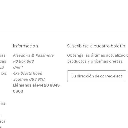
Información
Suscribirse a nuestro boletín
as.
Meadows & Passmore
Obtenga las últimas actualizaci
rdas
PO Box 868
productos y próximas ofertas
ES
Unit 1
los.
47a Scotts Road
D
Southall UB3 9YU
i
Llámanos al +44 20 8843
r
0303
e
c
cos
c
i
.
ó
etal
n
e
d