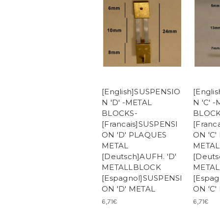
[English]SUSPENSIO
[Engli
N 'D' -METAL
N 'C' 
BLOCKS-
BLOCK
[Francais]SUSPENSI
[Franc
ON 'D' PLAQUES
ON 'C
METAL
METAL
[Deutsch]AUFH. 'D'
[Deuts
METALLBLOCK
METAL
[Espagnol]SUSPENSI
[Espag
ON 'D' METAL
ON 'C'
6,71€
6,71€