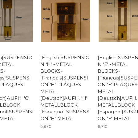
sh]SUSPENSIO
[English]SUSPENSIO
[English]SUSPE
-METAL
N 'H' -METAL
N 'E' -METAL
S-
BLOCKS-
BLOCKS-
ais]SUSPENSI
[Francais]SUSPENSI
[Francais]SUSPE
' PLAQUES
ON 'H' PLAQUES
ON 'E' PLAQUES
METAL
METAL
ch]AUFH. 'C'
[Deutsch]AUFH. 'H'
[Deutsch]AUFH. 
LBLOCK
METALLBLOCK
METALLBLOCK
nol]SUSPENSI
[Espagnol]SUSPENSI
[Espagnol]SUSP
 METAL
ON 'H' METAL
ON 'E' METAL
5,97€
6,71€