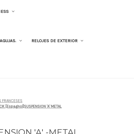
NESS
AGUJAS.
RELOJES DE EXTERIOR
S FRANCESES
OCK [Espagnol]SUSPENSION 'A' METAL
ENSION 'A' -METAL