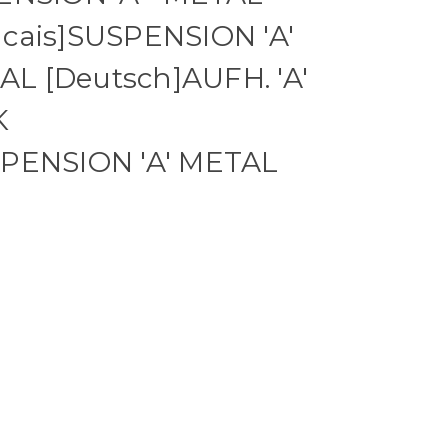
cais]SUSPENSION 'A'
L [Deutsch]AUFH. 'A'
K
SPENSION 'A' METAL