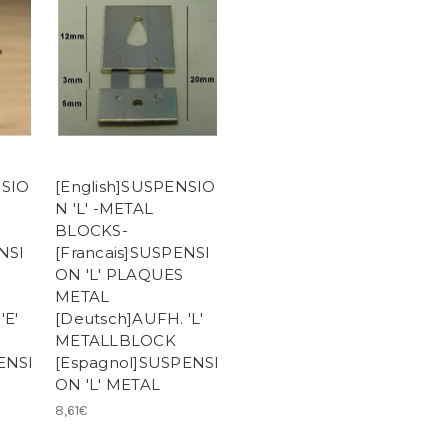
NSIO
[English]SUSPENSIO
N 'L' -METAL
BLOCKS-
NSI
[Francais]SUSPENSI
ON 'L' PLAQUES
METAL
'E'
[Deutsch]AUFH. 'L'
METALLBLOCK
ENSI
[Espagnol]SUSPENSI
ON 'L' METAL
8,61€