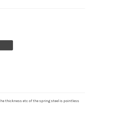
ION
SION
SION
thickness etc of the spring steel is pointless