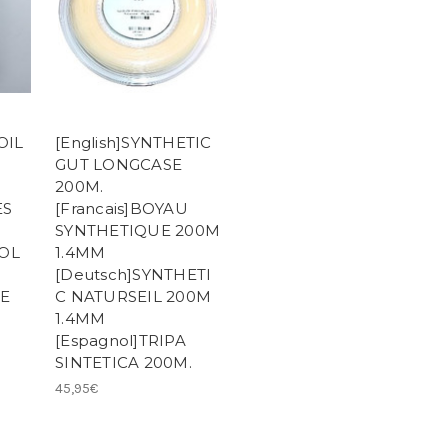
OIL
[English]SYNTHETIC
GUT LONGCASE
200M.
ES
[Francais]BOYAU
SYNTHETIQUE 200M
OL
1.4MM
[Deutsch]SYNTHETI
TE
C NATURSEIL 200M
1.4MM
[Espagnol]TRIPA
SINTETICA 200M.
45,95€