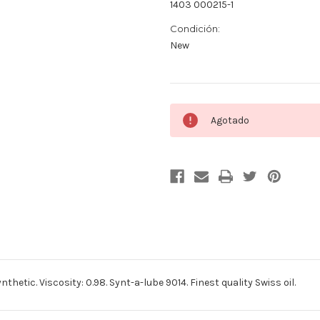
1403 000215-1
Condición:
New
Cantidad
Agotado
actual
de
existencias:
nthetic. Viscosity: 0.98. Synt-a-lube 9014. Finest quality Swiss oil.