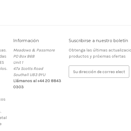
Información
Suscribirse a nuestro boletín
as.
Meadows & Passmore
Obtenga las últimas actualizaci
rdas
PO Box 868
productos y próximas ofertas
ES
Unit 1
los.
47a Scotts Road
D
Southall UB3 9YU
i
Llámanos al +44 20 8843
r
0303
e
c
cos
c
i
.
ó
etal
n
e
d
e