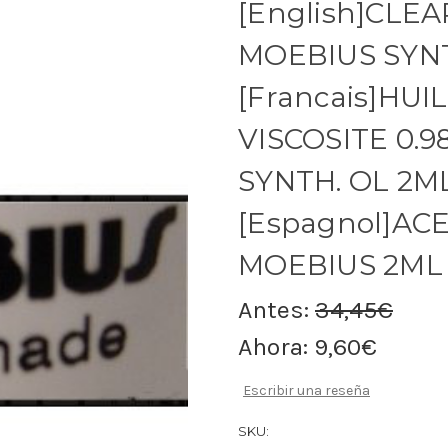
[English]CLEA
MOEBIUS SYNT
[Francais]HU
VISCOSITE 0.9
SYNTH. OL 2ML
[Espagnol]ACE
MOEBIUS 2ML
Antes:
34,45€
Ahora:
9,60€
Escribir una reseña
SKU: