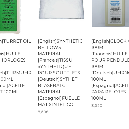
sh]TURRET OIL
[English]SYNTHETIC
[English]CLOCK 
BELLOWS
100ML
ais]HUILE
MATERIAL
[Francais]HUILE
 HORLOGES
[Francais]TISSU
POUR PENDUL
SYNTHETIQUE
100ML
sch]TURMUHR
POUR SOUFFLETS
[Deutsch]UHRN
100ML
[Deutsch]SYTHET.
100ML
nol]ACEITE
BLASEBALG
[Espagnol]ACEI
T 100ML
MATERIAL
PARA RELOJES
[Espagnol]FUELLE
100ML
MAT SINTETICO
8,35€
8,50€