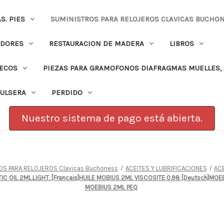
. PIES
SUMINISTROS PARA RELOJEROS CLAVICAS BUCHO
ADORES
RESTAURACION DE MADERA
LIBROS
PECOS
PIEZAS PARA GRAMOFONOS DIAFRAGMAS MUELLES, 
PULSERA
PERDIDO
Nuestro sistema de pago está abierta.
OS PARA RELOJEROS Clavicas Buchoness
ACEITES Y LUBRIFICACIONES
AC
C OIL 2ML.LIGHT. [Francais]HUILE MOBIUS 2ML VISCOSITE 0.98 [Deutsch]MOEB
MOEBIUS 2ML PEQ