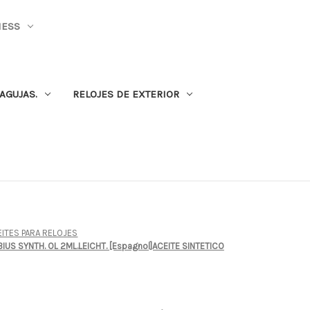
NESS
AGUJAS.
RELOJES DE EXTERIOR
EITES PARA RELOJES
IUS SYNTH. OL 2ML.LEICHT. [Espagnol]ACEITE SINTETICO