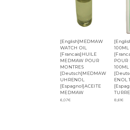
[English]MEDMAW
[Engli
WATCH OIL
100ML
[Francais]HUILE
[Franc
MEDMAW POUR
POUR
MONTRES
100ML
[Deutsch]MEDMAW
[Deut
UHRENOL
ENOL 
[Espagnol]ACEITE
[Espag
MEDMAW
TURRE
6,07€
8,61€