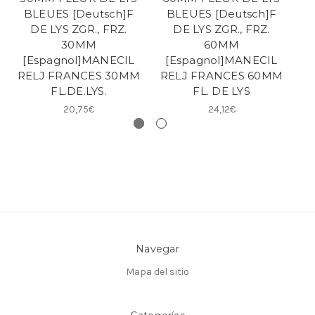
BLEUES [Deutsch]F
BLEUES [Deutsch]F
DE LYS ZGR., FRZ.
DE LYS ZGR., FRZ.
30MM
60MM
[Espagnol]MANECIL
[Espagnol]MANECIL
[
RELJ FRANCES 30MM
RELJ FRANCES 60MM
R
FL.DE.LYS.
FL. DE LYS
20,75€
24,12€
Navegar
Mapa del sitio