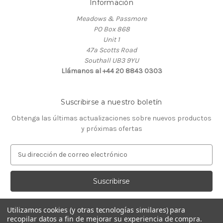
Información
Meadows & Passmore
PO Box 868
Unit 1
47a Scotts Road
Southall UB3 9YU
Llámanos al +44 20 8843 0303
Suscribirse a nuestro boletín
Obtenga las últimas actualizaciones sobre nuevos productos
y próximas ofertas
D
i
r
e
c
c
Utilizamos cookies (y otras tecnologías similares) para
i
recopilar datos a fin de mejorar su experiencia de compra.
ó