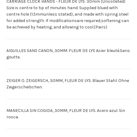
CARRIAGE CLOCK HANDS - FLEUR DE LYS: 30mm (Uncolleted)
Size is centre to tip of minutes hand. Supplied blued with
centre hole (1.5mmunless stated), and made with spring steel
for added strength. If modificationsare required,softening can
be achieved by heating, and allowing to cool.(Pairs)
AIGUILLES SANS CANON, 30MM. FLEUR DE LYS Acier bleuté.Sans
goutte.
ZEIGER O. ZEIGERSCH, 30MM, FLEUR DE LYS. Blauer Stahl. Ohne
Zeigerscheibchen.
MANECILLA SIN COGIDA, 30MM, FLEUR DE LYS. Acero azul. Sin
rosca.