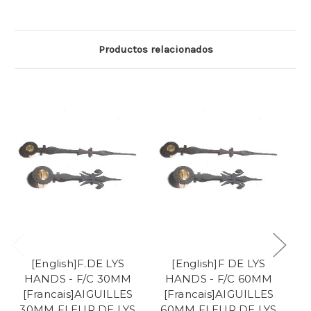
Productos relacionados
[English]F.DE LYS
[English]F DE LYS
HANDS - F/C 30MM
HANDS - F/C 60MM
[Francais]AIGUILLES
[Francais]AIGUILLES
[
30MM FLEUR DE LYS
60MM FLEUR DE LYS
4