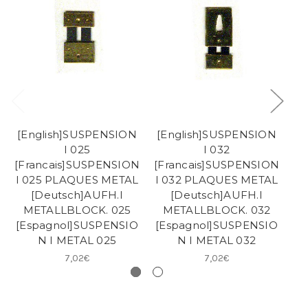
[English]SUSPENSION
[English]SUSPENSION
[
I 025
I 032
[Francais]SUSPENSION
[Francais]SUSPENSION
[F
I 025 PLAQUES METAL
I 032 PLAQUES METAL
I 
[Deutsch]AUFH.I
[Deutsch]AUFH.I
METALLBLOCK. 025
METALLBLOCK. 032
[Espagnol]SUSPENSIO
[Espagnol]SUSPENSIO
[E
N I METAL 025
N I METAL 032
7,02€
7,02€