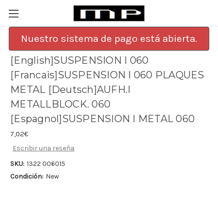
Nuestro sistema de pago está abierta.
[English]SUSPENSION I 060
[Francais]SUSPENSION I 060 PLAQUES
METAL [Deutsch]AUFH.I
METALLBLOCK. 060
[Espagnol]SUSPENSION I METAL 060
7,02€
Escribir una reseña
SKU:
1322 006015
Condición:
New