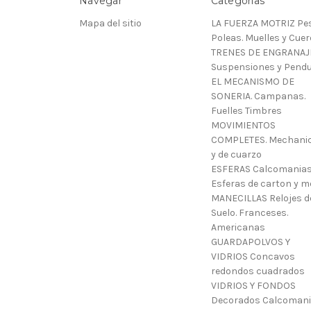
Navegar
Categorías
Mapa del sitio
LA FUERZA MOTRIZ Pes
Poleas. Muelles y Cue
TRENES DE ENGRANAJ
Suspensiones y Pendu
EL MECANISMO DE
SONERIA. Campanas.
Fuelles Timbres
MOVIMIENTOS
COMPLETES. Mechani
y de cuarzo
ESFERAS Calcomanias
Esferas de carton y m
MANECILLAS Relojes d
Suelo. Franceses.
Americanas
GUARDAPOLVOS Y
VIDRIOS Concavos
redondos cuadrados
VIDRIOS Y FONDOS
Decorados Calcoman