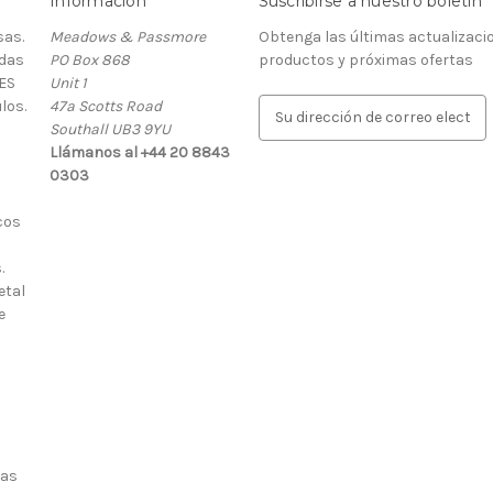
Información
Suscribirse a nuestro boletín
as.
Meadows & Passmore
Obtenga las últimas actualizaci
rdas
PO Box 868
productos y próximas ofertas
ES
Unit 1
los.
47a Scotts Road
D
Southall UB3 9YU
i
Llámanos al +44 20 8843
r
0303
e
c
cos
c
i
.
ó
etal
n
e
d
e
c
o
r
r
e
ias
o