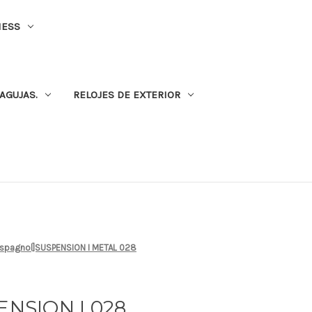
NESS
AGUJAS.
RELOJES DE EXTERIOR
[Espagnol]SUSPENSION I METAL 028
ENSION I 028