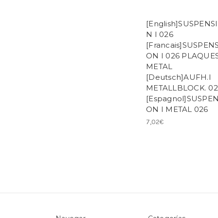
[English]SUSPENS
N I 026
[Francais]SUSPENS
ON I 026 PLAQUE
METAL
[Deutsch]AUFH.I
METALLBLOCK. 02
[Espagnol]SUSPEN
ON I METAL 026
7,02€