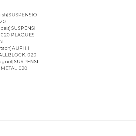
lish]SUSPENSIO
020
ncais]SUSPENSI
 020 PLAQUES
AL
tsch]AUFH.I
ALLBLOCK. 020
agnol]SUSPENSI
 METAL 020