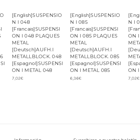
IO
[English]SUSPENSIO
[English]SUSPENSIO
[Eng
N I 048
N I 085
N I 
I
[Francais]SUSPENSI
[Francais]SUSPENSI
[Fra
S
ON I 048 PLAQUES
ON I 085 PLAQUES
ON I
METAL
METAL
MET
[Deutsch]AUFH.I
[Deutsch]AUFH.I
[Deu
6
METALLBLOCK. 048
METALLBLOCK. 085
MET
SI
[Espagnol]SUSPENSI
[Espagnol]SUSPENSI
[Esp
ON I METAL 048
ON I METAL 085
ON I
7,02€
6,36€
7,02€