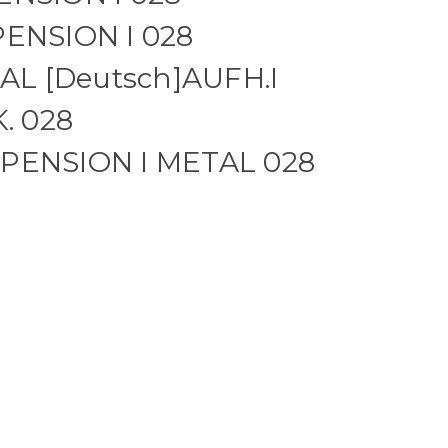
PENSION I 028
L [Deutsch]AUFH.I
. 028
SPENSION I METAL 028