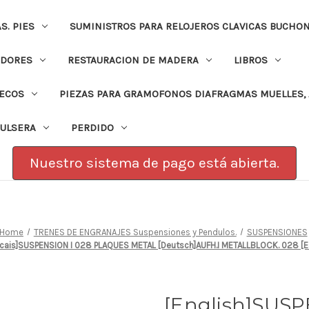
. PIES
SUMINISTROS PARA RELOJEROS CLAVICAS BUCHO
ADORES
RESTAURACION DE MADERA
LIBROS
PECOS
PIEZAS PARA GRAMOFONOS DIAFRAGMAS MUELLES, 
PULSERA
PERDIDO
Nuestro sistema de pago está abierta.
Home
TRENES DE ENGRANAJES Suspensiones y Pendulos.
SUSPENSIONES
ancais]SUSPENSION I 028 PLAQUES METAL [Deutsch]AUFH.I METALLBLOCK. 028 
[English]SUSP