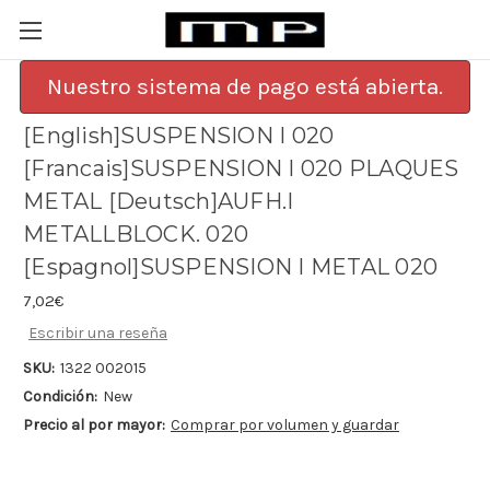
Nuestro sistema de pago está abierta.
[English]SUSPENSION I 020
[Francais]SUSPENSION I 020 PLAQUES
METAL [Deutsch]AUFH.I
METALLBLOCK. 020
[Espagnol]SUSPENSION I METAL 020
7,02€
Escribir una reseña
SKU:
1322 002015
Condición:
New
Precio al por mayor:
Comprar por volumen y guardar