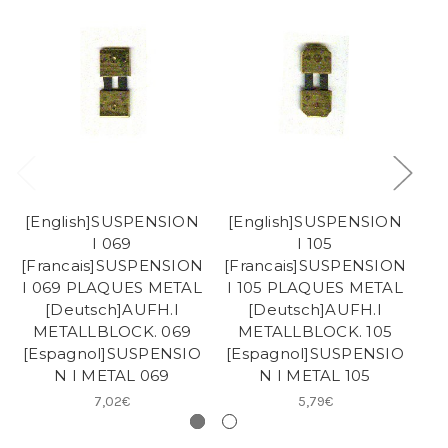
[English]SUSPENSION
[English]SUSPENSION
[
I 069
I 105
[Francais]SUSPENSION
[Francais]SUSPENSION
[F
I 069 PLAQUES METAL
I 105 PLAQUES METAL
I 
[Deutsch]AUFH.I
[Deutsch]AUFH.I
METALLBLOCK. 069
METALLBLOCK. 105
[Espagnol]SUSPENSIO
[Espagnol]SUSPENSIO
[E
N I METAL 069
N I METAL 105
7,02€
5,79€