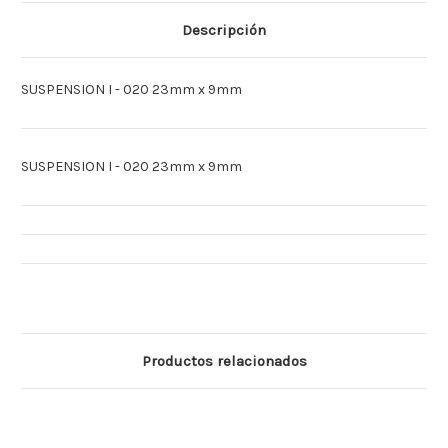
[Espagnol]SUSPENSION
[Espagnol]SUSPENSION
I
I
Descripción
METAL
METAL
020
020
SUSPENSION I - 020 23mm x 9mm
SUSPENSION I - 020 23mm x 9mm
Productos relacionados