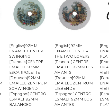
[English]92MM
[English]92MM
[Eng
ENAMEL CENTER
ENAMEL CENTER
ENA
SWINGING
THE TWO LOVERS
PLAI
[Francais]CENTRE
[Francais]CENTRE
[Fra
EMAILLE 92MM
EMAILLE 92MM LES
EMA
ESCARPOLETTE
AMANTS
VIE
[Deutsch]92MM
[Deutsch]92MM
[De
M
EMAILLE ZENTRUM
EMAILLE ZENTRUM
ENA
SCHWINGEND
LIEBENDE
VIE
O
[Espagnol]CENTRO
[Espagnol]CENTRO
[Esp
ESMALT 92MM
ESMALT 92MM LOS
ESM
BALANCEO
AMANTES
PLA