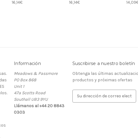
16,14€
16,14€
14,09
Información
Suscribirse a nuestro boletín
as.
Meadows & Passmore
Obtenga las últimas actualizaci
rdas
PO Box 868
productos y próximas ofertas
ES
Unit 1
los.
47a Scotts Road
D
Southall UB3 9YU
i
Llámanos al +44 20 8843
r
0303
e
c
cos
c
i