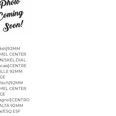
lish]92MM
MEL CENTER
N/SKEL.DIAL
ncais]CENTRE
ILLE 92MM
RGE
utsch]92MM
MEL CENTER
RGE
agnol]CENTRO
ALTA 92MM
N/ESQ ESF