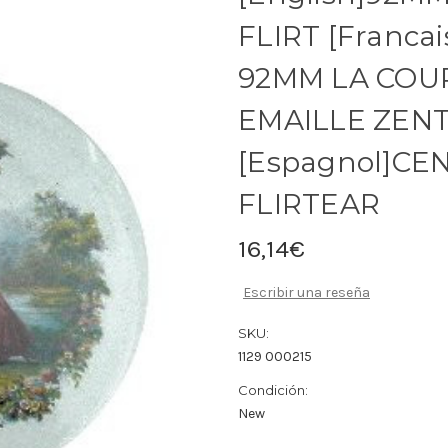
FLIRT [Franca
92MM LA COUR
EMAILLE ZEN
[Espagnol]C
FLIRTEAR
16,14€
Escribir una reseña
SKU:
1129 000215
Condición:
New