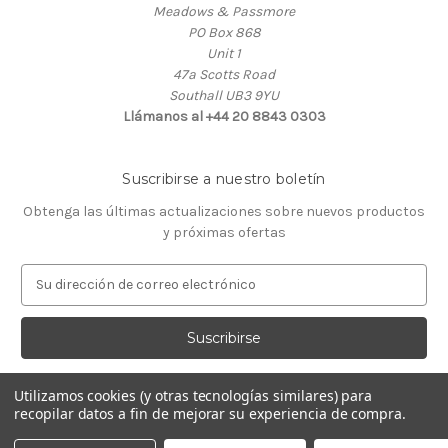
Meadows & Passmore
PO Box 868
Unit 1
47a Scotts Road
Southall UB3 9YU
Llámanos al +44 20 8843 0303
Suscribirse a nuestro boletín
Obtenga las últimas actualizaciones sobre nuevos productos
y próximas ofertas
D
i
r
e
c
c
Utilizamos cookies (y otras tecnologías similares) para
i
recopilar datos a fin de mejorar su experiencia de compra.
ó
© 2026 Almacén de Relojeros
n