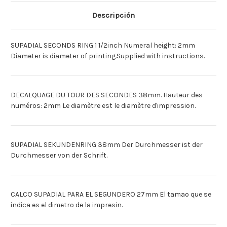
SEK.-
SEK.-
RING
RING
Descripción
39MM
39MM
[Espagnol]SUPADIAL
[Espagnol]SUPADIAL
SEC.
SEC.
VUELTA
VUELTA
SUPADIAL SECONDS RING 1 1/2inch Numeral height: 2mm
39MM
39MM
Diameter is diameter of printing.Supplied with instructions.
DECALQUAGE DU TOUR DES SECONDES 38mm. Hauteur des
numéros: 2mm Le diamètre est le diamètre d'impression.
SUPADIAL SEKUNDENRING 38mm Der Durchmesser ist der
Durchmesser von der Schrift.
CALCO SUPADIAL PARA EL SEGUNDERO 27mm El tamao que se
indica es el dimetro de la impresin.