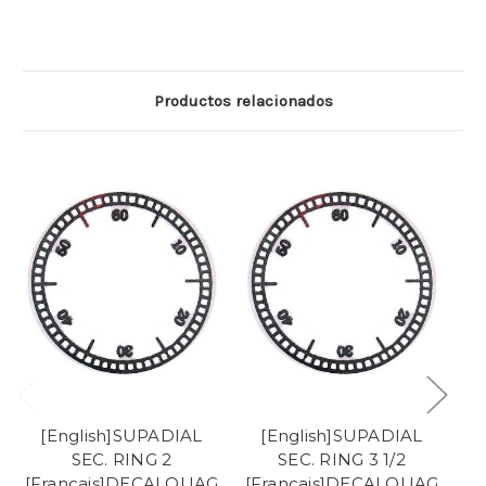
Productos relacionados
[English]SUPADIAL
[English]SUPADIAL
SEC. RING 2
SEC. RING 3 1/2
[Francais]DECALQUAG
[Francais]DECALQUAG
[F