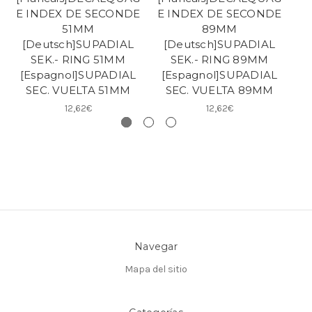
E INDEX DE SECONDE
E INDEX DE SECONDE
E
51MM
89MM
[Deutsch]SUPADIAL
[Deutsch]SUPADIAL
[
SEK.- RING 51MM
SEK.- RING 89MM
[Espagnol]SUPADIAL
[Espagnol]SUPADIAL
[
SEC. VUELTA 51MM
SEC. VUELTA 89MM
12,62€
12,62€
Navegar
Mapa del sitio