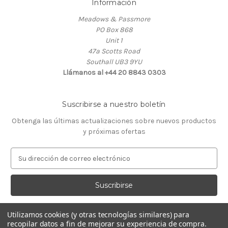
Información
Meadows & Passmore
PO Box 868
Unit 1
47a Scotts Road
Southall UB3 9YU
Llámanos al +44 20 8843 0303
Suscribirse a nuestro boletín
Obtenga las últimas actualizaciones sobre nuevos productos
y próximas ofertas
D
i
r
e
c
c
Utilizamos cookies (y otras tecnologías similares) para
i
recopilar datos a fin de mejorar su experiencia de compra.
ó