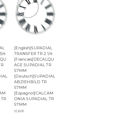
IAL
[English]SUPADIAL
3/4
TRANSFER TR 2 1/4
LQU
[Francais]DECALQU
TR
AGE SUPADIAL TR
57MM
DIAL
[Deutsch]SUPADIAL
ABZIEHBILD TR
57MM
CAM
[Espagnol]CALCAM
 TR
ONIA SUPADIAL TR
57MM
12,62€