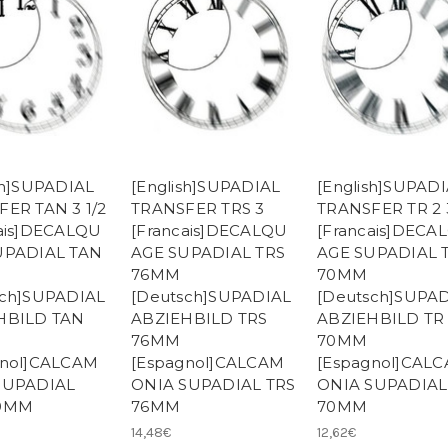
sh]SUPADIAL
[English]SUPADIAL
[English]SUPAD
ER TAN 3 1/2
TRANSFER TRS 3
TRANSFER TR 2 
cais]DECALQU
[Francais]DECALQU
[Francais]DECA
UPADIAL TAN
AGE SUPADIAL TRS
AGE SUPADIAL 
76MM
70MM
sch]SUPADIAL
[Deutsch]SUPADIAL
[Deutsch]SUPA
HBILD TAN
ABZIEHBILD TRS
ABZIEHBILD TR
76MM
70MM
gnol]CALCAM
[Espagnol]CALCAM
[Espagnol]CAL
SUPADIAL
ONIA SUPADIAL TRS
ONIA SUPADIAL
9MM
76MM
70MM
14,48€
12,62€