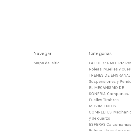
Navegar
Categorías
Mapa del sitio
LA FUERZA MOTRIZ Pes
Poleas. Muelles y Cue
TRENES DE ENGRANAJ
Suspensiones y Pendu
EL MECANISMO DE
SONERIA. Campanas.
Fuelles Timbres
MOVIMIENTOS
COMPLETES. Mechani
y de cuarzo
ESFERAS Calcomanias
Esferas de carton y m