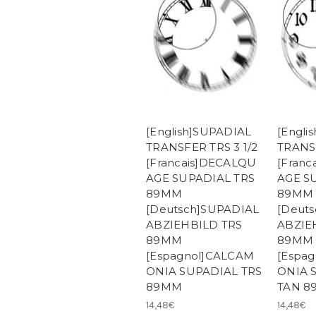
[English]SUPADIAL
[Engli
TRANSFER TRS 3 1/2
TRANSF
[Francais]DECALQU
[Fran
AGE SUPADIAL TRS
AGE S
89MM
89MM
[Deutsch]SUPADIAL
[Deut
ABZIEHBILD TRS
ABZIE
89MM
89MM
[Espagnol]CALCAM
[Espa
ONIA SUPADIAL TRS
ONIA 
89MM
TAN 8
14,48€
14,48€