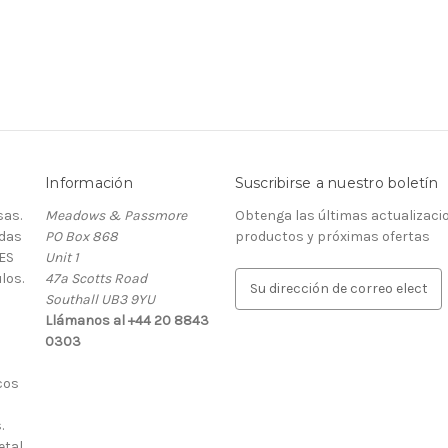
Información
Suscribirse a nuestro boletín
as.
Meadows & Passmore
Obtenga las últimas actualizaci
rdas
PO Box 868
productos y próximas ofertas
ES
Unit 1
los.
47a Scotts Road
D
Southall UB3 9YU
i
Llámanos al +44 20 8843
r
0303
e
c
cos
c
i
.
ó
etal
n