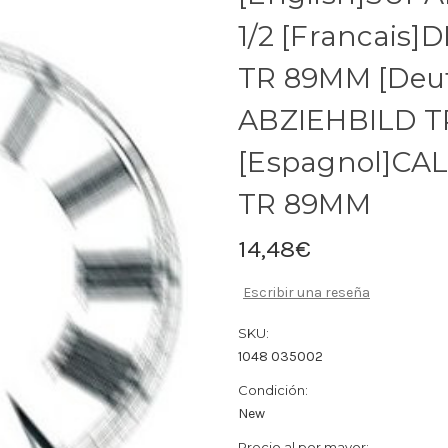
1/2 [Francai
TR 89MM [Deu
ABZIEHBILD 
[Espagnol]CA
TR 89MM
14,48€
Escribir una reseña
SKU:
1048 035002
Condición:
New
Precio al por mayor: