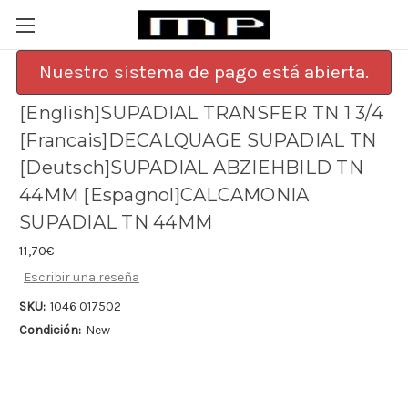
Nuestro sistema de pago está abierta.
[English]SUPADIAL TRANSFER TN 1 3/4
[Francais]DECALQUAGE SUPADIAL TN
[Deutsch]SUPADIAL ABZIEHBILD TN
44MM [Espagnol]CALCAMONIA
SUPADIAL TN 44MM
11,70€
Escribir una reseña
SKU:
1046 017502
Condición:
New