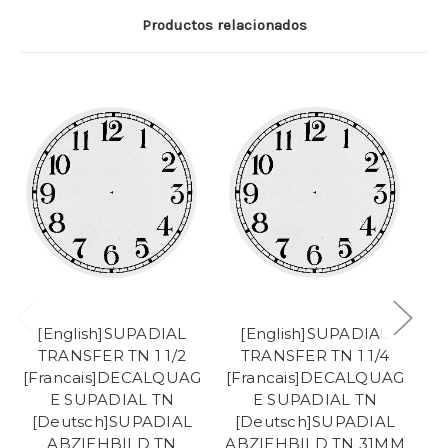
Productos relacionados
[English]SUPADIAL
[English]SUPADIAL
TRANSFER TN 1 1/2
TRANSFER TN 1 1/4
[Francais]DECALQUAG
[Francais]DECALQUAG
[F
E SUPADIAL TN
E SUPADIAL TN
[Deutsch]SUPADIAL
[Deutsch]SUPADIAL
ABZIEHBILD TN
ABZIEHBILD TN 31MM
[