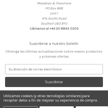
Meadows & Passmore
PO Box 868
Unit 1
47a Scotts Road
Southall UB3 9YU
Llámanos al +44 20 8843 0303
Suscribirse a nuestro boletín
Obtenga las últimas actualizaciones sobre nuevos productos
y próximas ofertas
D
i
r
e
c
c
Utilizamos cookies (y otras tecnologías similares) para
i
recopilar datos a fin de mejorar su experiencia de compra.
ó
© 2026 Almacén de Relojeros
n