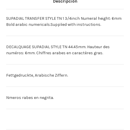
Descripción
SUPADIAL
SUPADIAL
TN
TN
44MM
44MM
SUPADIAL TRANSFER STYLE TN 1 3/4inch Numeral height: 6mm
Bold arabic numericals.Supplied with instructions.
DECALQUAGE SUPADIAL STYLE TN 44.45mm. Hauteur des
numéros: 6mm. Chiffres arabes en caractères gras.
Fettgedruckte, Arabische Ziffern.
Nmeros rabes en negrita.