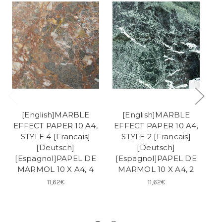
[English]MARBLE
[English]MARBLE
EFFECT PAPER 10 A4,
EFFECT PAPER 10 A4,
STYLE 4 [Francais]
STYLE 2 [Francais]
[Deutsch]
[Deutsch]
[Espagnol]PAPEL DE
[Espagnol]PAPEL DE
MARMOL 10 X A4, 4
MARMOL 10 X A4, 2
11,62€
11,62€
[