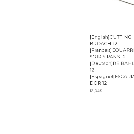
[English]CUTTING
BROACH 12
[Francais]EQUARR
SOIR 5 PANS 12
[Deutsch]REIBAH
12
[Espagnol]ESCARI
DOR 12
13,04€