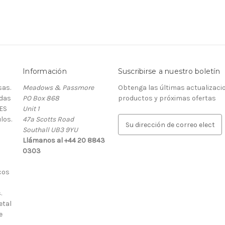
Información
Suscribirse a nuestro boletín
as.
Meadows & Passmore
Obtenga las últimas actualizaci
rdas
PO Box 868
productos y próximas ofertas
ES
Unit 1
los.
47a Scotts Road
D
Southall UB3 9YU
i
Llámanos al +44 20 8843
r
0303
e
c
cos
c
i
.
ó
etal
n
e
d
e