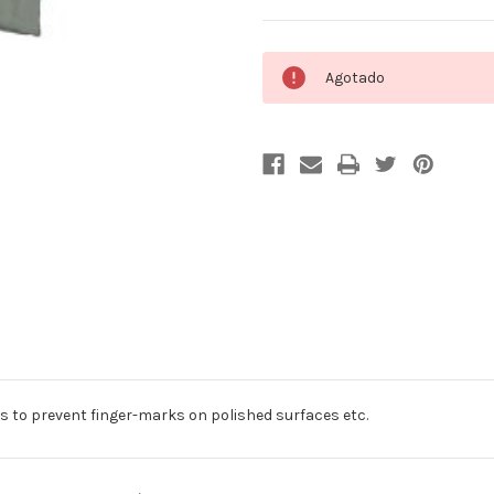
Cantidad
Agotado
actual
de
existencias:
 to prevent finger-marks on polished surfaces etc.