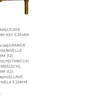
lish]L/CASE
NK KEY 5.25MM
ncais]GRANDE
 MANIVELLE
MM (12)
utsch]STANDUH
URBELSCHL.
MM (12)
agnol]LLAVE
IVELA 5.25MM
€