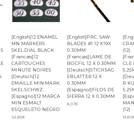
[English]12 ENAMEL
[English]PRC. SAW
[Eng
MN MARKERS
BLADES #1 12 X19X
CRA
IS
SKEL.DIAL BLACK
0.30MM
(12)
[Francais]12
[Francais]LAME DE
[Fra
LE
CARTOUCHES
BOCFIL 12 X 0.30MM
CLE
MINUTE NOIRES
[Deutsch]STICHSAG
5.25
A
[Deutsch]12
EBLATTER 12 X
[De
EMAILLE MIN.MARK.
0.30MM
R K
SKEL.SCHWZ.
[Espagnol]FILOS DE
5.25
[Espagnol]12 MARCA
SIERRA 12 X 0.30MM
[Esp
MIN ESMALT
MAN
6,07€
ESQUELETO NEGRO
(12)
32,60€
14,83