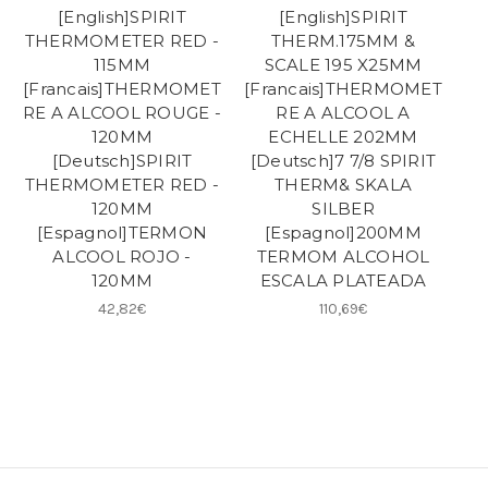
[English]SPIRIT
[English]SPIRIT
THERMOMETER RED -
THERM.175MM &
115MM
SCALE 195 X25MM
[Francais]THERMOMET
[Francais]THERMOMET
RE A ALCOOL ROUGE -
RE A ALCOOL A
120MM
ECHELLE 202MM
[Deutsch]SPIRIT
[Deutsch]7 7/8 SPIRIT
THERMOMETER RED -
THERM& SKALA
120MM
SILBER
[Espagnol]TERMON
[Espagnol]200MM
ALCOOL ROJO -
TERMOM ALCOHOL
120MM
ESCALA PLATEADA
42,82€
110,69€