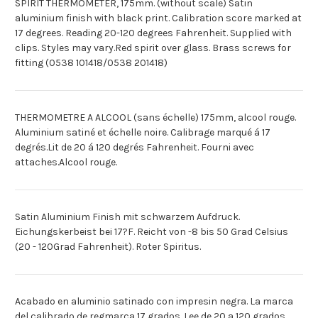
SPIRIT THERMOMETER, 175mm. (without scale) Satin
aluminium finish with black print. Calibration score marked at
17 degrees. Reading 20-120 degrees Fahrenheit. Supplied with
clips. Styles may vary.Red spirit over glass. Brass screws for
fitting (0538 101418/0538 201418)
THERMOMETRE A ALCOOL (sans échelle) 175mm, alcool rouge.
Aluminium satiné et échelle noire. Calibrage marqué á 17
degrés.Lit de 20 á 120 degrés Fahrenheit. Fourni avec
attaches.Alcool rouge.
Satin Aluminium Finish mit schwarzem Aufdruck.
Eichungskerbeist bei 17?F. Reicht von -8 bis 50 Grad Celsius
(20 - 120Grad Fahrenheit). Roter Spiritus.
Acabado en aluminio satinado con impresin negra. La marca
del calibrado de regmarca 17 grados. Lee de 20 a 120 grados