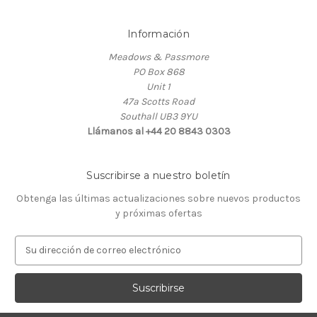
Información
Meadows & Passmore
PO Box 868
Unit 1
47a Scotts Road
Southall UB3 9YU
Llámanos al +44 20 8843 0303
Suscribirse a nuestro boletín
Obtenga las últimas actualizaciones sobre nuevos productos
y próximas ofertas
D
i
r
e
c