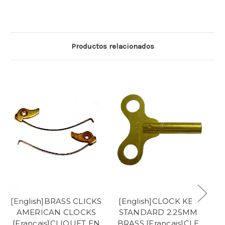
Productos relacionados
[English]BRASS CLICKS
[English]CLOCK KEY
[
AMERICAN CLOCKS
STANDARD 2.25MM
[Francais]CLIQUET EN
BRASS [Francais]CLE
B