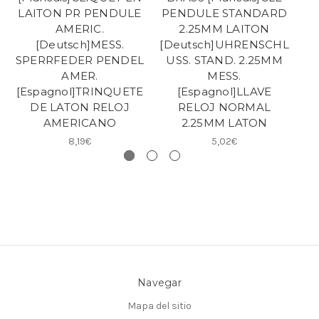
LAITON PR PENDULE
PENDULE STANDARD
P
AMERIC.
2.25MM LAITON
[Deutsch]MESS.
[Deutsch]UHRENSCHL
[D
SPERRFEDER PENDEL
USS. STAND. 2.25MM
U
AMER.
MESS.
[Espagnol]TRINQUETE
[Espagnol]LLAVE
DE LATON RELOJ
RELOJ NORMAL
AMERICANO
2.25MM LATON
8,19€
5,02€
Navegar
Mapa del sitio