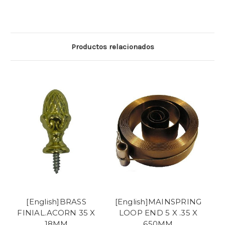
Productos relacionados
[English]BRASS
[English]MAINSPRING
FINIAL.ACORN 35 X
LOOP END 5 X .35 X
18MM
650MM