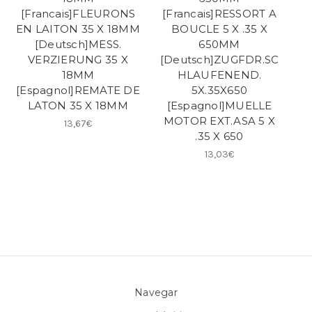
[Francais]FLEURONS
[Francais]RESSORT A
EN LAITON 35 X 18MM
BOUCLE 5 X .35 X
[Deutsch]MESS.
650MM
VERZIERUNG 35 X
[Deutsch]ZUGFDR.SC
18MM
HLAUFENEND.
[Espagnol]REMATE DE
5X.35X650
LATON 35 X 18MM
[Espagnol]MUELLE
MOTOR EXT.ASA 5 X
13,67€
.35 X 650
13,03€
Navegar