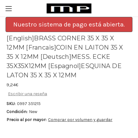
Nuestro sistema de pago está abierta.
[English]BRASS CORNER 35 X 35 X
12MM [Francais]COIN EN LAITON 35 X
35 X 12MM [Deutsch]MESS. ECKE
35X35X12MM [Espagnol]ESQUINA DE
LATON 35 X 35 X 12MM
9,24€
Escribir una reseña
SKU:
0997 351215
Condición:
New
Precio al por mayor:
Comprar por volumen y guardar