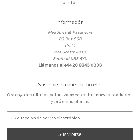
perdido
Información
Meadows & Passmore
PO Box 868
Unit 1
47a Scotts Road
Southall UB3 9YU
Llámanos al +44 20 8843 0303
Suscribirse a nuestro boletín
Obtenga las últimas actualizaciones sobre nuevos productos
y próximas ofertas
D
i
r
e