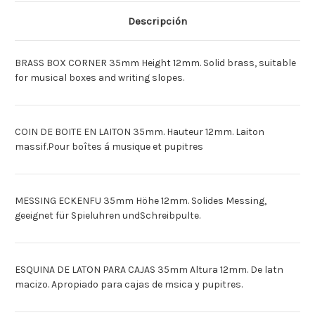
X
X
35
35
Descripción
X
X
12MM
12MM
[Deutsch]MESS.
[Deutsch]MESS.
ECKE
ECKE
BRASS BOX CORNER 35mm Height 12mm. Solid brass, suitable
35X35X12MM
35X35X12MM
[Espagnol]ESQUINA
[Espagnol]ESQUINA
for musical boxes and writing slopes.
DE
DE
LATON
LATON
35
35
X
X
35
35
COIN DE BOITE EN LAITON 35mm. Hauteur 12mm. Laiton
X
X
12MM
12MM
massif.Pour boîtes á musique et pupitres
MESSING ECKENFU 35mm Höhe 12mm. Solides Messing,
geeignet für Spieluhren undSchreibpulte.
ESQUINA DE LATON PARA CAJAS 35mm Altura 12mm. De latn
macizo. Apropiado para cajas de msica y pupitres.