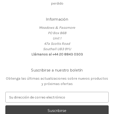
perdido
Información
Meadows & Passmore
PO Box 868
Unit 1
47a Scotts Road
Southall UB3 9YU
Llámanos al +44 20 8843 0303
Suscribirse a nuestro boletín
Obtenga las últimas actualizaciones sobre nuevos productos
y próximas ofertas
D
i
r
e