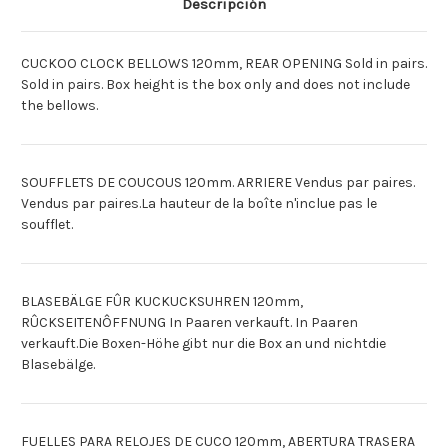
Descripción
CUCO
CUCO
120MM
120MM
CUCKOO CLOCK BELLOWS 120mm, REAR OPENING Sold in pairs.
Sold in pairs. Box height is the box only and does not include
the bellows.
SOUFFLETS DE COUCOUS 120mm. ARRIERE Vendus par paires.
Vendus par paires.La hauteur de la boîte n'inclue pas le
soufflet.
BLASEBÄLGE FÛR KUCKUCKSUHREN 120mm,
RÛCKSEITENÔFFNUNG In Paaren verkauft. In Paaren
verkauft.Die Boxen-Höhe gibt nur die Box an und nichtdie
Blasebälge.
FUELLES PARA RELOJES DE CUCO 120mm, ABERTURA TRASERA