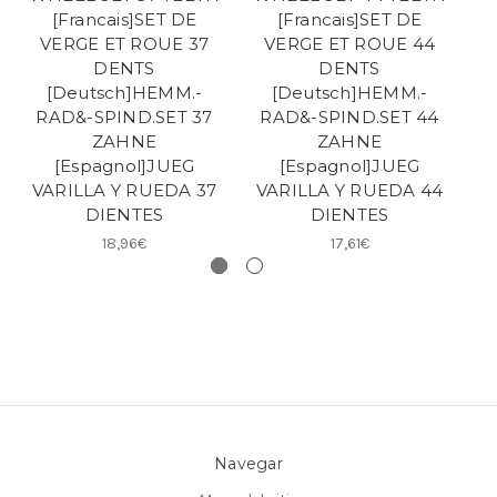
[Francais]SET DE
[Francais]SET DE
VERGE ET ROUE 37
VERGE ET ROUE 44
DENTS
DENTS
[Deutsch]HEMM.-
[Deutsch]HEMM.-
RAD&-SPIND.SET 37
RAD&-SPIND.SET 44
R
ZAHNE
ZAHNE
[Espagnol]JUEG
[Espagnol]JUEG
VARILLA Y RUEDA 37
VARILLA Y RUEDA 44
V
DIENTES
DIENTES
18,96€
17,61€
Navegar