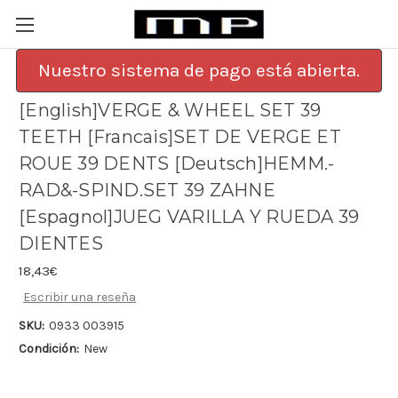
Nuestro sistema de pago está abierta.
[English]VERGE & WHEEL SET 39
TEETH [Francais]SET DE VERGE ET
ROUE 39 DENTS [Deutsch]HEMM.-
RAD&-SPIND.SET 39 ZAHNE
[Espagnol]JUEG VARILLA Y RUEDA 39
DIENTES
18,43€
Escribir una reseña
SKU:
0933 003915
Condición:
New