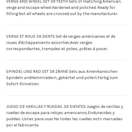
VERGE AND WHEEL SET 39 TEETH Sets of matching American
verge and escape wheel.Hardened and polished. Ready for
fitting.Not all wheels are crossed out by the manufacturer.
VERGE ET ROUE 39 DENTS Set de verges américaines et de
roues d'échappements assorties.Avec verges
correspondantes, trempées et polies, prêtes á poser.
SPINDEL UND RAD SET 39 ZÄHNE Sets aus Amerikanischen
Spindeln undHemmrädern, gehärtet und poliert.Fertig zum
Sofort-Einsetzen.
JUEGO DE VARILLAS Y RUEDAS. 39 DIENTES Juegos de varillas y
ruedas de escape para relojes americanos.Endurecidas y
pulidas. Listas para usar.No todas las ruedas estn marcadas
por el fabricante.