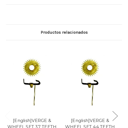
Productos relacionados
[English]VERGE &
[English]VERGE &
WHEEL SET 37 TEETH
WHEEL SET 44 TEETH
W