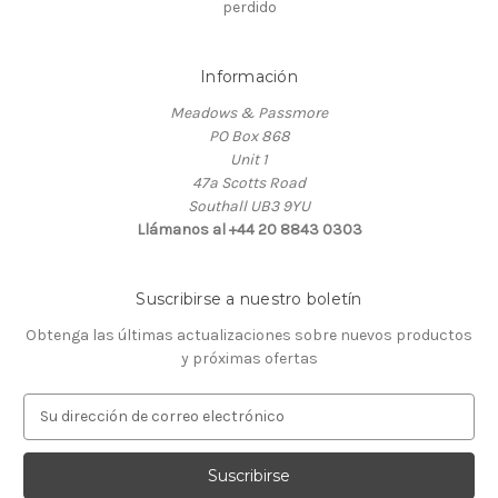
perdido
Información
Meadows & Passmore
PO Box 868
Unit 1
47a Scotts Road
Southall UB3 9YU
Llámanos al +44 20 8843 0303
Suscribirse a nuestro boletín
Obtenga las últimas actualizaciones sobre nuevos productos
y próximas ofertas
D
i
r
e